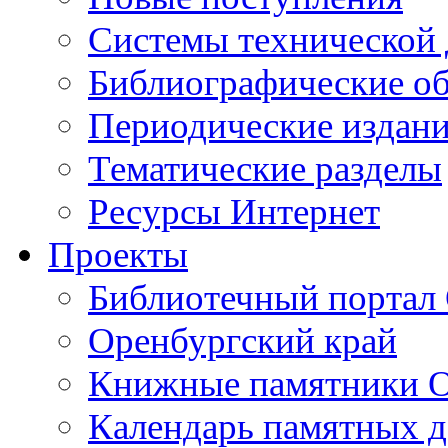
Cистемы технической
Библиографические о
Периодические издан
Тематические разделы
Ресурсы Интернет
Проекты
Библиотечный портал 
Оренбургский край
Книжные памятники О
Календарь памятных д