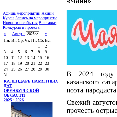
«Чаян»
Афиша мероприятий
Акции
Курсы
Запись на мероприятие
Новости и события
Выставки
Конкурсы и проекты
«
Август
»
Пн.
Вт.
Ср.
Чт.
Пт.
Сб.
Вс.
1
2
3
4
5
6
7
8
9
10
11
12
13
14
15
16
17
18
19
20
21
22
23
24
25
26
27
28
29
30
В 2024 году п
31
казанского сат
КАЛЕНДАРЬ ПАМЯТНЫХ
ДАТ
поэта-пародиста
ОРЕНБУРГСКОЙ
ОБЛАСТИ
2025
·
2026
Свежий августо
прочесть острые