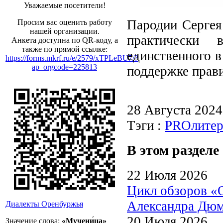
Уважаемые посетители!
Пародии Сергея
Просим вас оценить работу
нашей организации.
практически
Анкета доступна по QR-коду, а
также по прямой ссылке:
единственного в
https://forms.mkrf.ru/e/2579/xTPLeBU7/?
ap_orgcode=225813
поддержке прави
28 Августа 202
Тэги :
PROлитер
В этом разделе
22 Июля 2026
Цикл обзоров «
Александра Дю
Диалекты Оренбуржья
20 Июля 2026
Значение слова:
«Мучени́ца»