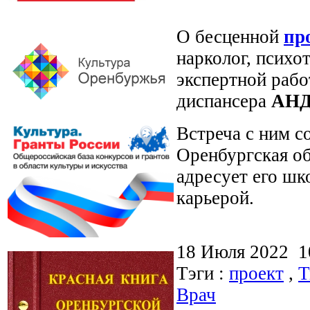
О бесценной
пр
нарколог, психот
экспертной рабо
диспансера
АНД
Встреча с ним с
Оренбургская об
адресует его ш
карьерой.
18 Июля 2022 
Тэги :
проект
,
Т
Врач