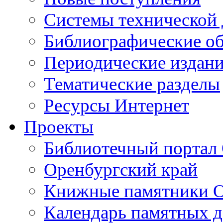
Cистемы технической
Библиографические о
Периодические издан
Тематические разделы
Ресурсы Интернет
Проекты
Библиотечный портал 
Оренбургский край
Книжные памятники О
Календарь памятных д