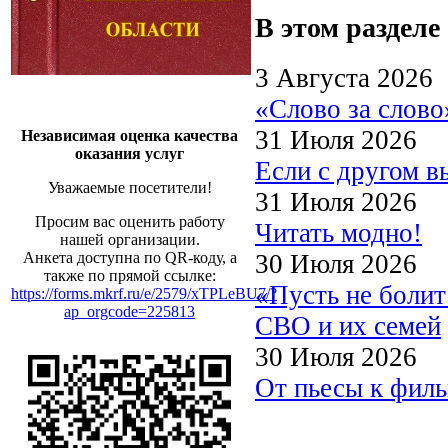
В этом разделе
3 Августа 2026
«Слово за слово
31 Июля 2026
Независимая оценка качества
оказания услуг
Если с другом в
Уважаемые посетители!
31 Июля 2026
Просим вас оценить работу
Читать модно!
нашей организации.
30 Июля 2026
Анкета доступна по QR-коду, а
также по прямой ссылке:
«Пусть не боли
https://forms.mkrf.ru/e/2579/xTPLeBU7/?
ap_orgcode=225813
СВО и их семей
30 Июля 2026
От пьесы к филь