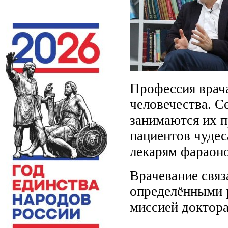
Профессия врача
человечества. Се
занимаются их п
пациентов чудес
лекарям фараоно
Врачевание связ
определёнными р
миссией доктора