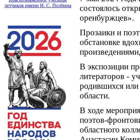
летчиков имени И. С. Полбина
состоялось отк
оренбуржцев».
Прозаики и поэ
обстановке вдох
произведениями
В экспозиции пр
литераторов - у
родившихся или
области.
В ходе мероприя
поэтов-фронтови
областного колл
Анастасии Коми