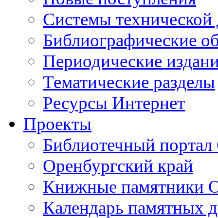
Cистемы технической
Библиографические о
Периодические издан
Тематические разделы
Ресурсы Интернет
Проекты
Библиотечный портал 
Оренбургский край
Книжные памятники О
Календарь памятных д