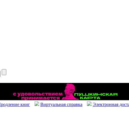
родление книг
Виртуальная справка
Электронная дост