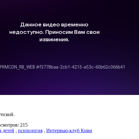
пской.
мотров: 215
я детей
,
психология
,
Интервью-клуб Киви