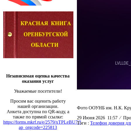
Независимая оценка качества
оказания услуг
Уважаемые посетители!
Просим вас оценить работу
нашей организации.
Фото ООУНБ им. Н.К. Кру
Анкета доступна по QR-коду, а
также по прямой ссылке:
29 Июня 2026 11:57
⁄
Прос
https://forms.mkrf.ru/e/2579/xTPLeBU7/?
Тэги :
Телефон доверия дл
ap_orgcode=225813