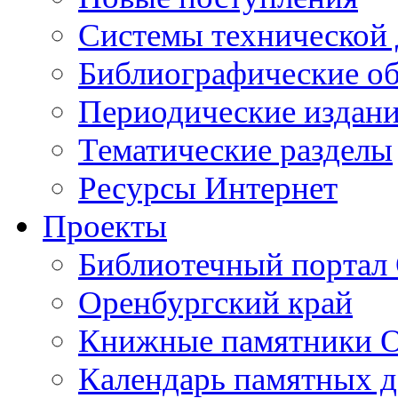
Cистемы технической
Библиографические о
Периодические издан
Тематические разделы
Ресурсы Интернет
Проекты
Библиотечный портал 
Оренбургский край
Книжные памятники О
Календарь памятных д