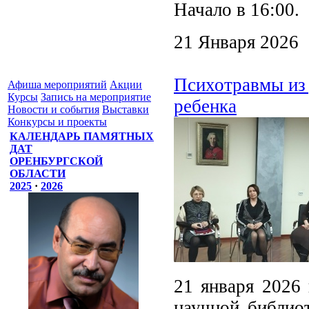
Начало в 16:00.
21 Января 2026
Психотравмы из 
Афиша мероприятий
Акции
Курсы
Запись на мероприятие
ребенка
Новости и события
Выставки
Конкурсы и проекты
КАЛЕНДАРЬ ПАМЯТНЫХ
ДАТ
ОРЕНБУРГСКОЙ
ОБЛАСТИ
2025
·
2026
21 января 2026 
научной библиот