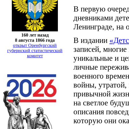
В первую очеред
дневниками дете
Ленинграде, на 
160 лет назад
В издании
«Детс
8 августа 1866 года
открыт Оренбургский
записей, многие
губернский статистический
комитет
уникальные и ц
личные пережива
военного времен
войны, утратой,
привычной жизн
на светлое буду
описания повсед
которую они ока