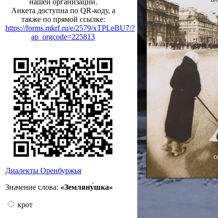
нашей организации.
Анкета доступна по QR-коду, а
также по прямой ссылке:
https://forms.mkrf.ru/e/2579/xTPLeBU7/?
ap_orgcode=225813
Диалекты Оренбуржья
Значение слова:
«Земляну́шка»
крот