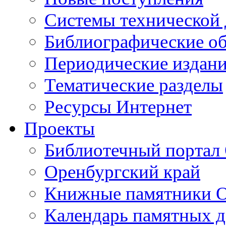
Cистемы технической
Библиографические о
Периодические издан
Тематические разделы
Ресурсы Интернет
Проекты
Библиотечный портал 
Оренбургский край
Книжные памятники О
Календарь памятных д