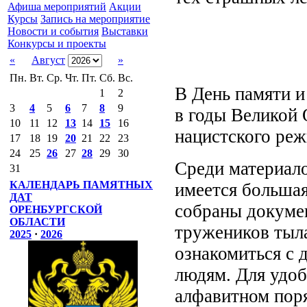
Афиша мероприятий
Акции
Курсы
Запись на мероприятие
Новости и события
Выставки
Конкурсы и проекты
«
Август
»
Пн.
Вт.
Ср.
Чт.
Пт.
Сб.
Вс.
В День памяти и
1
2
3
4
5
6
7
8
9
в годы Великой 
10
11
12
13
14
15
16
нацистского реж
17
18
19
20
21
22
23
24
25
26
27
28
29
30
Среди материало
31
КАЛЕНДАРЬ ПАМЯТНЫХ
имеется больша
ДАТ
собраны докуме
ОРЕНБУРГСКОЙ
ОБЛАСТИ
тружеников тыла
2025
·
2026
ознакомиться с
людям. Для удоб
алфавитном поря