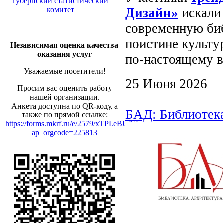
губернский статистический
Дизайн»
искали
комитет
современную биб
поистине культу
Независимая оценка качества
оказания услуг
по‑настоящему 
Уважаемые посетители!
25 Июня 2026
Просим вас оценить работу
нашей организации.
Анкета доступна по QR-коду, а
БАД: Библиотека
также по прямой ссылке:
https://forms.mkrf.ru/e/2579/xTPLeBU7/?
ap_orgcode=225813