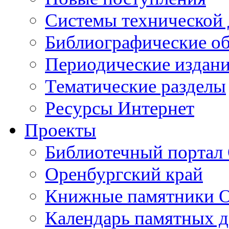
Cистемы технической
Библиографические о
Периодические издан
Тематические разделы
Ресурсы Интернет
Проекты
Библиотечный портал 
Оренбургский край
Книжные памятники О
Календарь памятных д