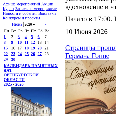
Афиша мероприятий
Акции
вдохновение и чт
Курсы
Запись на мероприятие
Новости и события
Выставки
Начало в 17:00. 
Конкурсы и проекты
«
Июнь
»
10 Июня 2026
Пн.
Вт.
Ср.
Чт.
Пт.
Сб.
Вс.
1
2
3
4
5
6
7
8
9
10
11
12
13
14
Страницы прошло
15
16
17
18
19
20
21
22
23
24
25
26
27
28
Германа Гоппе
29
30
КАЛЕНДАРЬ ПАМЯТНЫХ
ДАТ
ОРЕНБУРГСКОЙ
ОБЛАСТИ
2025
·
2026