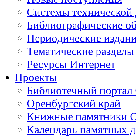
Cистемы технической
Библиографические о
Периодические издан
Тематические разделы
Ресурсы Интернет
Проекты
Библиотечный портал 
Оренбургский край
Книжные памятники О
Календарь памятных д