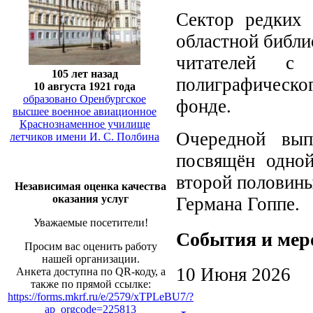
Сектор редких 
областной библи
читателей с
105 лет назад
полиграфическо
10 августа 1921 года
образовано Оренбургское
фонде.
высшее военное авиационное
Краснознаменное училище
Очередной вып
летчиков имени И. С. Полбина
посвящён одно
второй половины
Независимая оценка качества
оказания услуг
Германа Гоппе.
Уважаемые посетители!
События и мер
Просим вас оценить работу
нашей организации.
10 Июня 2026
Анкета доступна по QR-коду, а
также по прямой ссылке:
https://forms.mkrf.ru/e/2579/xTPLeBU7/?
ap_orgcode=225813