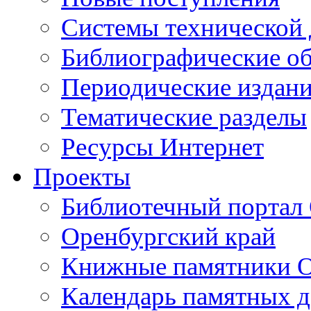
Cистемы технической
Библиографические о
Периодические издан
Тематические разделы
Ресурсы Интернет
Проекты
Библиотечный портал 
Оренбургский край
Книжные памятники О
Календарь памятных д