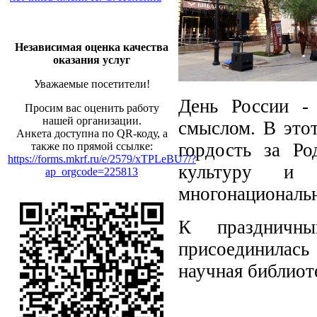
Независимая оценка качества
оказания услуг
Уважаемые посетители!
День России -
Просим вас оценить работу
нашей организации.
смыслом. В это
Анкета доступна по QR-коду, а
гордость за Р
также по прямой ссылке:
https://forms.mkrf.ru/e/2579/xTPLeBU7/?
культуру и 
ap_orgcode=225813
многонациональ
К праздничн
присоединилас
научная библиот