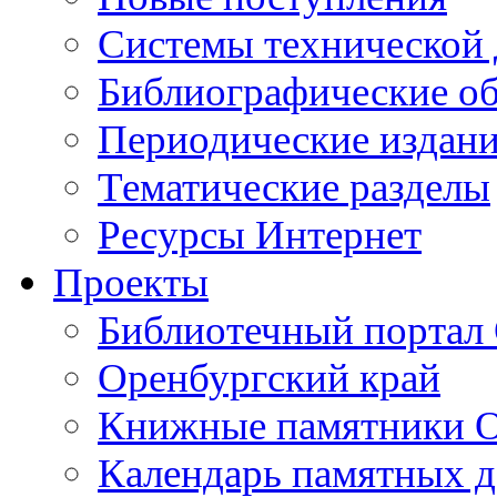
Cистемы технической
Библиографические о
Периодические издан
Тематические разделы
Ресурсы Интернет
Проекты
Библиотечный портал 
Оренбургский край
Книжные памятники О
Календарь памятных д