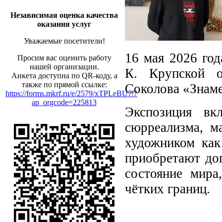
Независимая оценка качества
оказания услуг
Уважаемые посетители!
16 мая 2026 год
Просим вас оценить работу
нашей организации.
К. Крупской о
Анкета доступна по QR-коду, а
также по прямой ссылке:
Соколова «Знаме
https://forms.mkrf.ru/e/2579/xTPLeBU7/?
ap_orgcode=225813
Экспозиция вк
сюрреализма, ма
художником как
приобретают до
состояние мир
чётких границ.