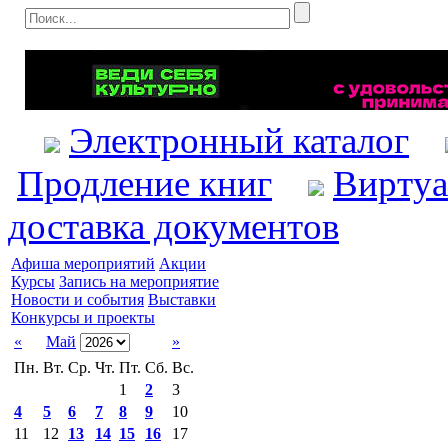
Электронный каталог
Продление книг
Виртуа
доставка документов
Афиша мероприятий
Акции
Курсы
Запись на мероприятие
Новости и события
Выставки
Конкурсы и проекты
«
Май
»
Пн.
Вт.
Ср.
Чт.
Пт.
Сб.
Вс.
1
2
3
4
5
6
7
8
9
10
11
12
13
14
15
16
17