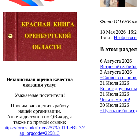
Фото ООУНБ им. 
18 Мая 2026 16:
Тэги :
Изобразите
В этом раздел
6 Августа 2026
Встречайте: биб
3 Августа 2026
«Слово за слово»
Независимая оценка качества
31 Июля 2026
оказания услуг
Если с другом вы
31 Июля 2026
Уважаемые посетители!
Читать модно!
30 Июля 2026
Просим вас оценить работу
«Пусть не болит
нашей организации.
Анкета доступна по QR-коду, а
также по прямой ссылке:
https://forms.mkrf.ru/e/2579/xTPLeBU7/?
ap_orgcode=225813