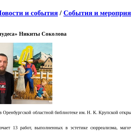
овости и события
/
События и меропри
чудеса» Никиты Соколова
 в Оренбургской областной библиотеке им. Н. К. Крупской отк
чает 13 работ, выполненных в эстетике сюрреализма, магич