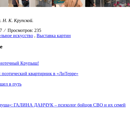
Н. К. Крупской.
27
⁄
Просмотров: 235
льное искусство
,
Выставка картин
е
лиотечный Крупыш!
: поэтический квартирник в «ЛиТерре»
шел в путь
 душа»: ГАЛИНА ДАНЧУК – психолог бойцов СВО и их семей