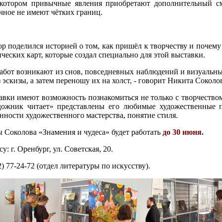
 котором привычные явления приобретают дополнительный с
чное не имеют чётких границ.
р поделился историей о том, как пришёл к творчеству и почему
ческих карт, которые создал специально для этой выставки.
абот возникают из снов, повседневных наблюдений и визуальн
 эскизы, а затем переношу их на холст, - говорит Никита Соколо
вки имеют возможность познакомиться не только с творчеством
ожник читает» представлены его любимые художественные п
нности художественного мастерства, понятие стиля.
 Соколова «Знамения и чудеса» будет работать
до 30 июня.
у: г. Оренбург, ул. Советская, 20.
) 77-24-72 (отдел литературы по искусству).