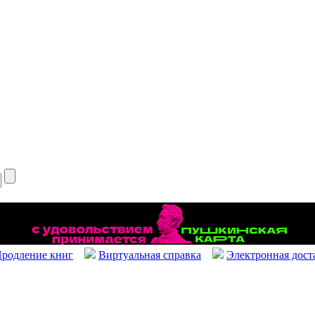
родление книг
Виртуальная справка
Электронная дост