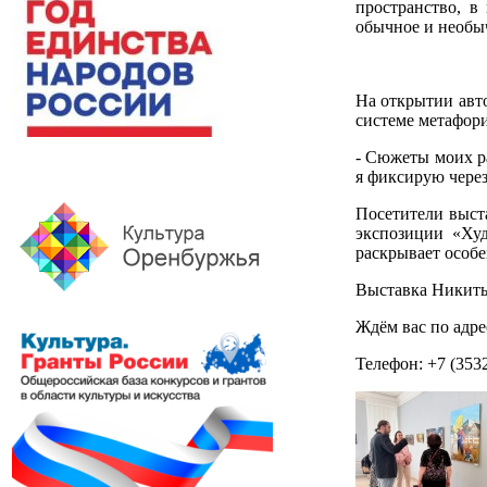
пространство, в
обычное и необы
На открытии авто
системе метафори
- Сюжеты моих р
я фиксирую через
Посетители выста
экспозиции «Худ
раскрывает особе
Выставка Никиты
Ждём вас по адрес
Телефон: +7 (3532