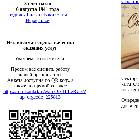
Страниц
85 лет назад
6 августа 1941 года
родился Рифкат Вакилович
Исрафилов
Независимая оценка качества
оказания услуг
Уважаемые посетители!
Просим вас оценить работу
нашей организации.
Сектор 
Анкета доступна по QR-коду, а
читате
также по прямой ссылке:
богатей
https://forms.mkrf.ru/e/2579/xTPLeBU7/?
ap_orgcode=225813
Очеред
древнер