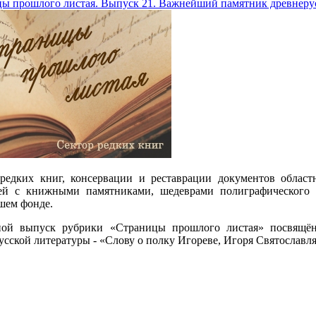
ы прошлого листая. Выпуск 21. Важнейший памятник древнеру
редких книг, консервации и реставрации документов облас
лей с книжными памятниками, шедеврами полиграфического 
шем фонде.
ной выпуск рубрики «Страницы прошлого листая» посвящён
усской литературы - «Слову о полку Игореве, Игоря Святославля