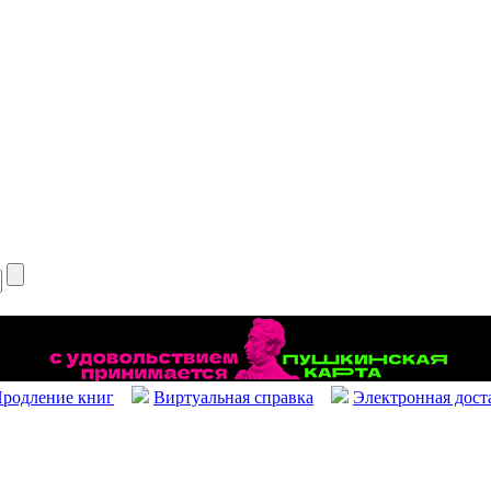
родление книг
Виртуальная справка
Электронная дост