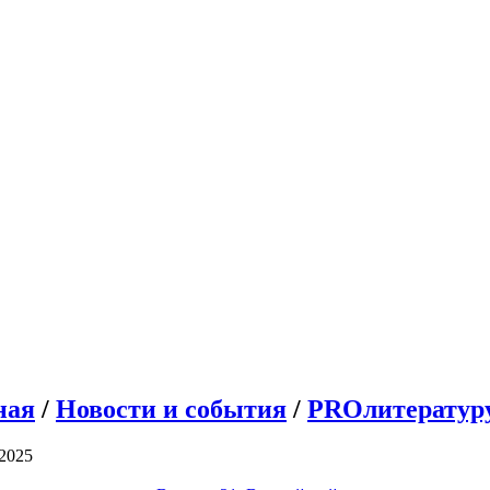
ная
/
Новости и события
/
PROлитератур
2025