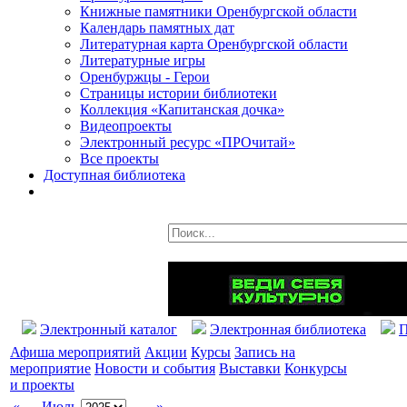
Книжные памятники Оренбургской области
Календарь памятных дат
Литературная карта Оренбургской области
Литературные игры
Оренбуржцы - Герои
Страницы истории библиотеки
Коллекция «Капитанская дочка»
Видеопроекты
Электронный ресурс «ПРОчитай»
Все проекты
Доступная библиотека
Электронный каталог
Электронная библиотека
П
Афиша мероприятий
Акции
Курсы
Запись на
мероприятие
Новости и события
Выставки
Конкурсы
и проекты
«
Июль
»