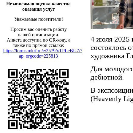
Независимая оценка качества
оказания услуг
Уважаемые посетители!
Просим вас оценить работу
нашей организации.
4 июля 2025 
Анкета доступна по QR-коду, а
также по прямой ссылке:
состоялось о
https://forms.mkrf.ru/e/2579/xTPLeBU7/?
художника Г
ap_orgcode=225813
Для молодого
дебютной.
В экспозиции
(Heavenly Lig