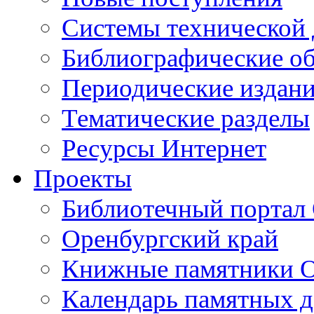
Cистемы технической
Библиографические о
Периодические издан
Тематические разделы
Ресурсы Интернет
Проекты
Библиотечный портал 
Оренбургский край
Книжные памятники О
Календарь памятных д