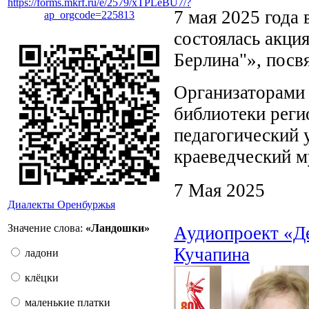
https://forms.mkrf.ru/e/2579/xTPLeBU7/?
7 мая 2025 года 
ap_orgcode=225813
состоялась акци
Берлина"», посв
Организаторами 
библиотеки реги
педагогический 
краеведческий м
7 Мая 2025
Диалекты Оренбуржья
Значение слова:
«Ландошки»
Аудиопроект «Де
Кучапина
ладони
клёцки
маленькие платки