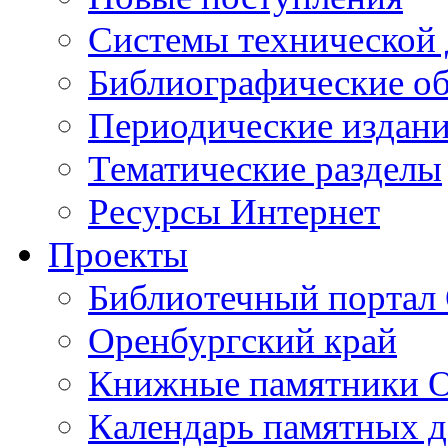
Cистемы технической
Библиографические о
Периодические издан
Тематические разделы
Ресурсы Интернет
Проекты
Библиотечный портал 
Оренбургский край
Книжные памятники О
Календарь памятных д