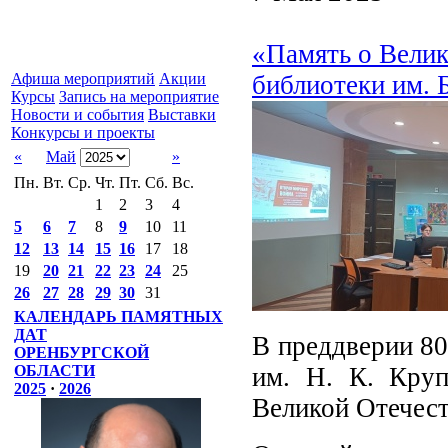
«Память о Велик
библиотеки им. 
Афиша мероприятий
Акции
Курсы
Запись на мероприятие
Новости и события
Выставки
Конкурсы и проекты
«
Май
»
Пн.
Вт.
Ср.
Чт.
Пт.
Сб.
Вс.
1
2
3
4
5
6
7
8
9
10
11
12
13
14
15
16
17
18
19
20
21
22
23
24
25
26
27
28
29
30
31
КАЛЕНДАРЬ ПАМЯТНЫХ
ДАТ
В преддверии 80
ОРЕНБУРГСКОЙ
им. Н. К. Круп
ОБЛАСТИ
2025
·
2026
Великой Отечест