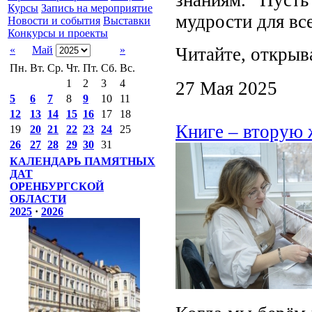
Курсы
Запись на мероприятие
мудрости для все
Новости и события
Выставки
Конкурсы и проекты
Читайте, открыв
«
Май
»
Пн.
Вт.
Ср.
Чт.
Пт.
Сб.
Вс.
1
2
3
4
27 Мая 2025
5
6
7
8
9
10
11
12
13
14
15
16
17
18
Книге – вторую
19
20
21
22
23
24
25
26
27
28
29
30
31
КАЛЕНДАРЬ ПАМЯТНЫХ
ДАТ
ОРЕНБУРГСКОЙ
ОБЛАСТИ
2025
·
2026