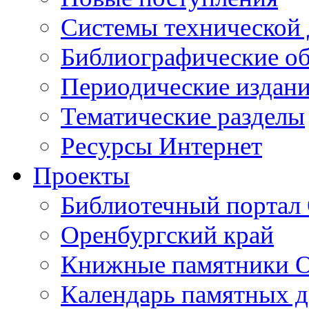
Cистемы технической
Библиографические о
Периодические издан
Тематические разделы
Ресурсы Интернет
Проекты
Библиотечный портал 
Оренбургский край
Книжные памятники О
Календарь памятных д