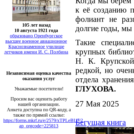
Когда мы берём 
к её созданию п
фолиант не раз
105 лет назад
долгие годы, мы
10 августа 1921 года
образовано Оренбургское
Такие специал
высшее военное авиационное
Краснознаменное училище
крупных библиот
летчиков имени И. С. Полбина
Н. К. Крупской
редкой, но оче
Независимая оценка качества
отдела хранени
оказания услуг
ГЛУХОВА.
Уважаемые посетители!
Просим вас оценить работу
27 Мая 2025
нашей организации.
Анкета доступна по QR-коду, а
также по прямой ссылке:
Бегущая книга
https://forms.mkrf.ru/e/2579/xTPLeBU7/?
ap_orgcode=225813