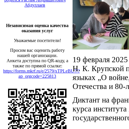
Абдуллаев
Независимая оценка качества
оказания услуг
Уважаемые посетители!
Просим вас оценить работу
нашей организации.
19 февраля 2025
Анкета доступна по QR-коду, а
также по прямой ссылке:
Н. К. Крупской 
https://forms.mkrf.ru/e/2579/xTPLeBU7/?
языках „О войне
ap_orgcode=225813
Отечества и 80-
Диктант на фран
курса института
государственног