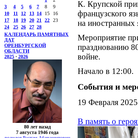
К. Крупской при
3
4
5
6
7
8
9
французского яз
10
11
12
13
14
15
16
17
18
19
20
21
22
23
на иностранных 
24
25
26
27
28
КАЛЕНДАРЬ ПАМЯТНЫХ
Мероприятие при
ДАТ
празднованию 80
ОРЕНБУРГСКОЙ
ОБЛАСТИ
войне.
2025
·
2026
Начало в 12:00.
События и мер
19 Февраля 2025
В память о геро
80 лет назад
7 августа 1946 года
родился Растам Абдрашитович