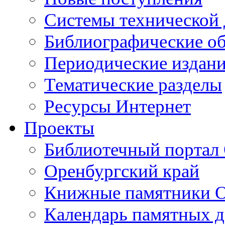
Cистемы технической
Библиографические о
Периодические издан
Тематические разделы
Ресурсы Интернет
Проекты
Библиотечный портал 
Оренбургский край
Книжные памятники О
Календарь памятных д