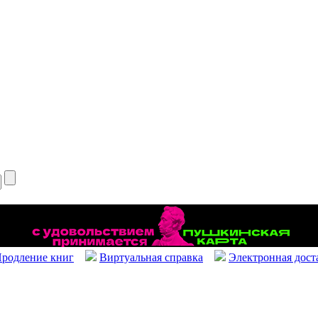
родление книг
Виртуальная справка
Электронная дост