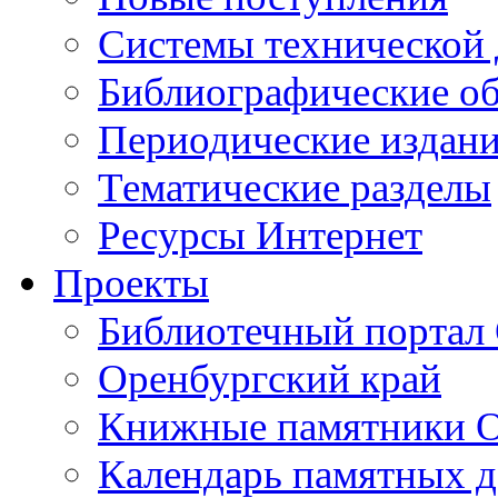
Cистемы технической
Библиографические о
Периодические издан
Тематические разделы
Ресурсы Интернет
Проекты
Библиотечный портал 
Оренбургский край
Книжные памятники О
Календарь памятных д