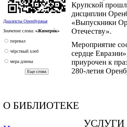
Крупской прошл
дисциплин Орен
«Выпускники Ор
Диалекты Оренбуржья
Отечеству».
Значение слова:
«Жимери́к»
перевал
Мероприятие сос
чёрствый хлеб
сердце Евразии»,
приурочен к пра
мера длины
280-летия Оренб
Еще слова
О БИБЛИОТЕКЕ
УСЛУГИ