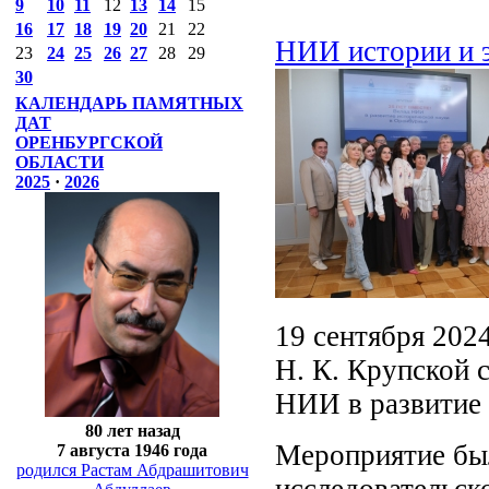
9
10
11
12
13
14
15
16
17
18
19
20
21
22
НИИ истории и 
23
24
25
26
27
28
29
30
КАЛЕНДАРЬ ПАМЯТНЫХ
ДАТ
ОРЕНБУРГСКОЙ
ОБЛАСТИ
2025
·
2026
19 сентября 202
Н. К. Крупской 
НИИ в развитие 
80 лет назад
Мероприятие бы
7 августа 1946 года
родился Растам Абдрашитович
исследовательск