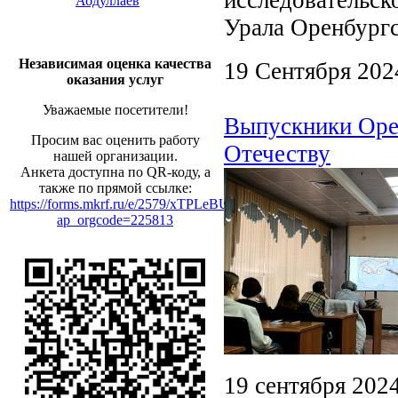
Абдуллаев
Урала Оренбургс
Независимая оценка качества
19 Сентября 202
оказания услуг
Уважаемые посетители!
Выпускники Оре
Просим вас оценить работу
Отечеству
нашей организации.
Анкета доступна по QR-коду, а
также по прямой ссылке:
https://forms.mkrf.ru/e/2579/xTPLeBU7/?
ap_orgcode=225813
19 сентября 2024