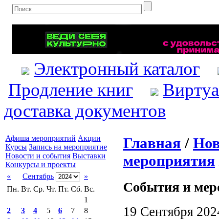
Электронный каталог
Продление книг
Виртуа
доставка документов
Афиша мероприятий
Акции
Главная
/
Нов
Курсы
Запись на мероприятие
Новости и события
Выставки
мероприятия
Конкурсы и проекты
«
Сентябрь
»
События и мер
Пн.
Вт.
Ср.
Чт.
Пт.
Сб.
Вс.
1
19 Сентября 202
2
3
4
5
6
7
8