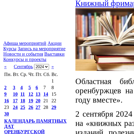
Книжный фримарк
Афиша мероприятий
Акции
Курсы
Запись на мероприятие
Новости и события
Выставки
Конкурсы и проекты
«
Сентябрь
»
Пн.
Вт.
Ср.
Чт.
Пт.
Сб.
Вс.
Областная би
1
2
3
4
5
6
7
8
оренбуржцев н
9
10
11
12
13
14
15
году вместе».
16
17
18
19
20
21
22
23
24
25
26
27
28
29
2 сентября 2024
30
КАЛЕНДАРЬ ПАМЯТНЫХ
на «книжных раз
ДАТ
изданий, полезн
ОРЕНБУРГСКОЙ