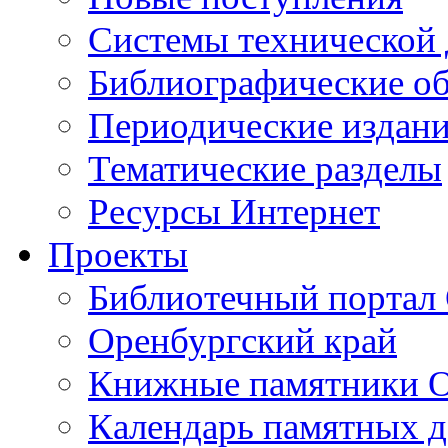
Cистемы технической
Библиографические о
Периодические издан
Тематические разделы
Ресурсы Интернет
Проекты
Библиотечный портал 
Оренбургский край
Книжные памятники О
Календарь памятных д