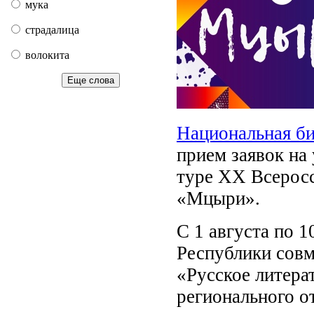
мука
страдалица
волокита
Еще слова
Национальная б
прием заявок на
туре XX Всеросс
«Мцыри».
С 1 августа по 
Республики совм
«Русское литера
регионального о