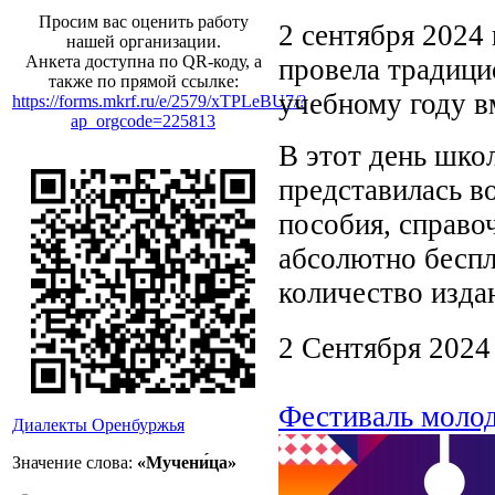
Просим вас оценить работу
2 сентября 2024 
нашей организации.
Анкета доступна по QR-коду, а
провела традиц
также по прямой ссылке:
учебному году в
https://forms.mkrf.ru/e/2579/xTPLeBU7/?
ap_orgcode=225813
В этот день шко
представилась в
пособия, справо
абсолютно беспл
количество изда
2 Сентября 2024
Фестиваль моло
Диалекты Оренбуржья
Значение слова:
«Мучени́ца»