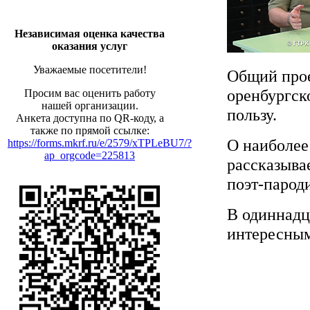
Независимая оценка качества
оказания услуг
Уважаемые посетители!
Общий прое
оренбургск
Просим вас оценить работу
нашей организации.
пользу.
Анкета доступна по QR-коду, а
также по прямой ссылке:
О наиболее
https://forms.mkrf.ru/e/2579/xTPLeBU7/?
ap_orgcode=225813
рассказыва
поэт-парод
В одиннадц
интересным