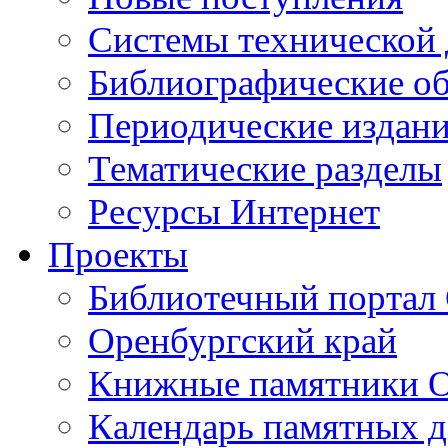
Cистемы технической
Библиографические о
Периодические издан
Тематические разделы
Ресурсы Интернет
Проекты
Библиотечный портал 
Оренбургский край
Книжные памятники О
Календарь памятных д