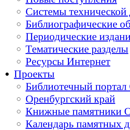
Cистемы технической
Библиографические о
Периодические издан
Тематические разделы
Ресурсы Интернет
Проекты
Библиотечный портал 
Оренбургский край
Книжные памятники О
Календарь памятных д