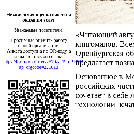
Независимая оценка качества
оказания услуг
Уважаемые посетители!
«Читающий авгус
Просим вас оценить работу
книгоманов. Вс
нашей организации.
Анкета доступна по QR-коду, а
Оренбургская об
также по прямой ссылке:
предлагает поз
https://forms.mkrf.ru/e/2579/xTPLeBU7/?
ap_orgcode=225813
Основанное в Мо
российских час
сочетает в себе
технологии печа