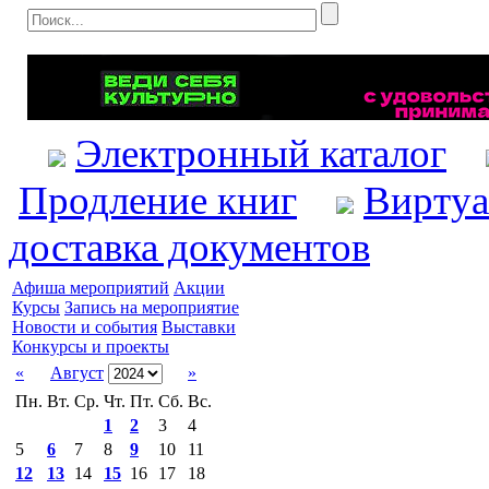
Электронный каталог
Продление книг
Виртуа
доставка документов
Афиша мероприятий
Акции
Курсы
Запись на мероприятие
Новости и события
Выставки
Конкурсы и проекты
«
Август
»
Пн.
Вт.
Ср.
Чт.
Пт.
Сб.
Вс.
1
2
3
4
5
6
7
8
9
10
11
12
13
14
15
16
17
18