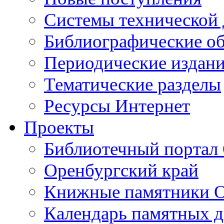
Cистемы технической
Библиографические о
Периодические издан
Тематические разделы
Ресурсы Интернет
Проекты
Библиотечный портал 
Оренбургский край
Книжные памятники О
Календарь памятных д