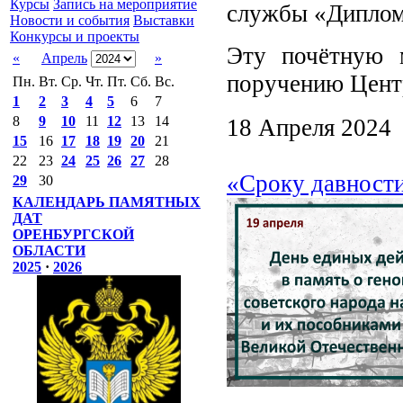
Курсы
Запись на мероприятие
службы «Диплом
Новости и события
Выставки
Конкурсы и проекты
Эту почётную 
«
Апрель
»
поручению Цент
Пн.
Вт.
Ср.
Чт.
Пт.
Сб.
Вс.
1
2
3
4
5
6
7
8
9
10
11
12
13
14
18 Апреля 2024
15
16
17
18
19
20
21
22
23
24
25
26
27
28
«Сроку давности
29
30
КАЛЕНДАРЬ ПАМЯТНЫХ
ДАТ
ОРЕНБУРГСКОЙ
ОБЛАСТИ
2025
·
2026