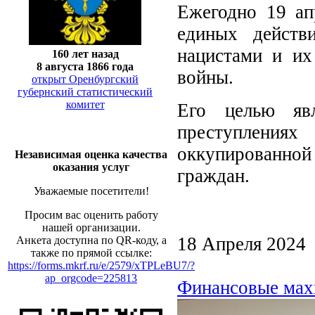
Ежегодно 19 ап
единых действ
нацистами и их
160 лет назад
8 августа 1866 года
войны.
открыт Оренбургский
губернский статистический
комитет
Его целью явл
преступления
оккупированно
Независимая оценка качества
оказания услуг
граждан.
Уважаемые посетители!
Просим вас оценить работу
нашей организации.
18 Апреля 2024
Анкета доступна по QR-коду, а
также по прямой ссылке:
https://forms.mkrf.ru/e/2579/xTPLeBU7/?
ap_orgcode=225813
Финансовые махи