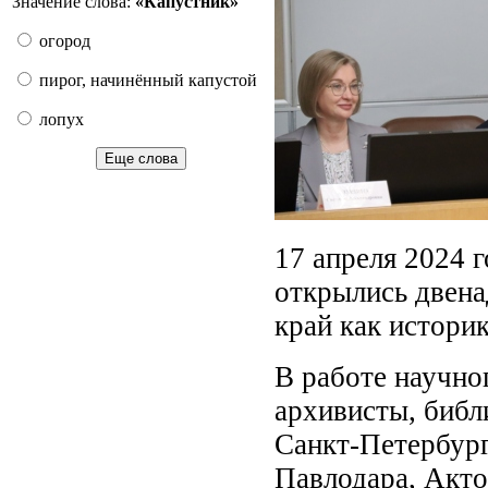
Значение слова:
«Капу́стник»
огород
пирог, начинённый капустой
лопух
Еще слова
17 апреля 2024 г
открылись двена
край как истори
В работе научно
архивисты, библ
Санкт-Петербур
Павлодара, Акто