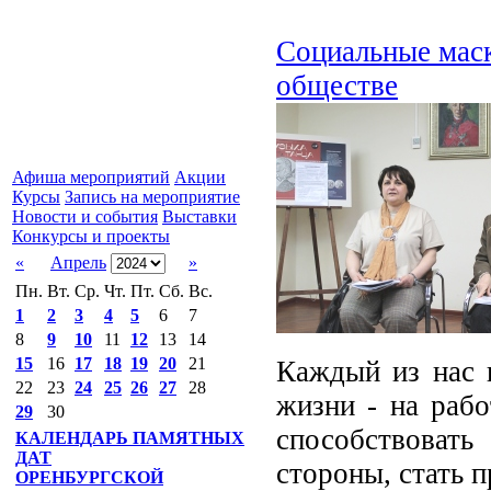
Социальные маск
обществе
Афиша мероприятий
Акции
Курсы
Запись на мероприятие
Новости и события
Выставки
Конкурсы и проекты
«
Апрель
»
Пн.
Вт.
Ср.
Чт.
Пт.
Сб.
Вс.
1
2
3
4
5
6
7
8
9
10
11
12
13
14
15
16
17
18
19
20
21
Каждый из нас 
22
23
24
25
26
27
28
жизни - на рабо
29
30
способствоват
КАЛЕНДАРЬ ПАМЯТНЫХ
ДАТ
стороны, стать 
ОРЕНБУРГСКОЙ