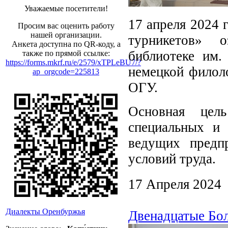
Уважаемые посетители!
17 апреля 2024 
Просим вас оценить работу
нашей организации.
турникетов» 
Анкета доступна по QR-коду, а
библиотеке им.
также по прямой ссылке:
https://forms.mkrf.ru/e/2579/xTPLeBU7/?
немецкой филоло
ap_orgcode=225813
ОГУ.
Основная цел
специальных и
ведущих предп
условий труда.
17 Апреля 2024
Диалекты Оренбуржья
Двенадцатые Бо