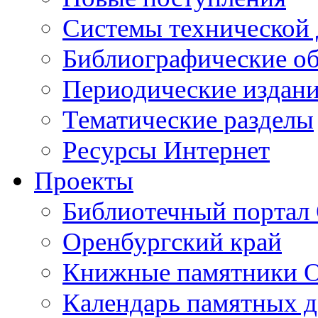
Cистемы технической
Библиографические о
Периодические издан
Тематические разделы
Ресурсы Интернет
Проекты
Библиотечный портал 
Оренбургский край
Книжные памятники О
Календарь памятных д