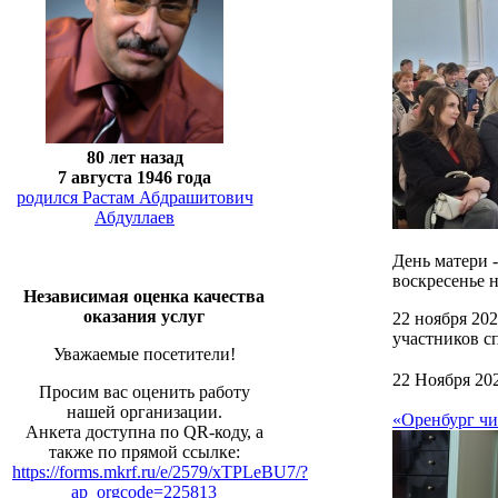
80 лет назад
7 августа 1946 года
родился Растам Абдрашитович
Абдуллаев
День матери 
воскресенье н
Независимая оценка качества
оказания услуг
22 ноября 20
участников с
Уважаемые посетители!
22 Ноября 20
Просим вас оценить работу
нашей организации.
«Оренбург чи
Анкета доступна по QR-коду, а
также по прямой ссылке:
https://forms.mkrf.ru/e/2579/xTPLeBU7/?
ap_orgcode=225813