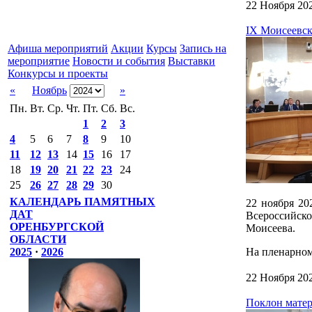
22 Ноября 20
IX Моисеевск
Афиша мероприятий
Акции
Курсы
Запись на
мероприятие
Новости и события
Выставки
Конкурсы и проекты
«
Ноябрь
»
Пн.
Вт.
Ср.
Чт.
Пт.
Сб.
Вс.
1
2
3
4
5
6
7
8
9
10
11
12
13
14
15
16
17
18
19
20
21
22
23
24
25
26
27
28
29
30
КАЛЕНДАРЬ ПАМЯТНЫХ
22 ноября 20
ДАТ
Всероссийско
ОРЕНБУРГСКОЙ
Моисеева.
ОБЛАСТИ
2025
·
2026
На пленарном
22 Ноября 20
Поклон матер