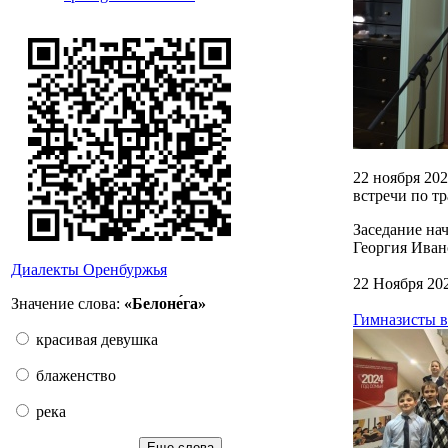
22 ноября 20
встречи по т
Заседание на
Георгия Ивано
Диалекты Оренбуржья
22 Ноября 20
Значение слова:
«Белоне́га»
Гимназисты в
красивая девушка
блаженство
река
Еще слова