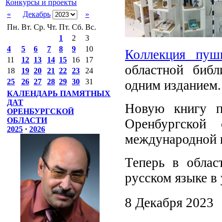
Конкурсы и проекты
«
Декабрь
»
Пн.
Вт.
Ср.
Чт.
Пт.
Сб.
Вс.
1
2
3
4
5
6
7
8
9
10
Коллекция пуш
11
12
13
14
15
16
17
областной биб
18
19
20
21
22
23
24
25
26
27
28
29
30
31
одним изданием.
КАЛЕНДАРЬ ПАМЯТНЫХ
ДАТ
Новую книгу п
ОРЕНБУРГСКОЙ
ОБЛАСТИ
Оренбургской
2025
·
2026
международной 
Теперь в облас
русском языке в
8 Декабря 2023