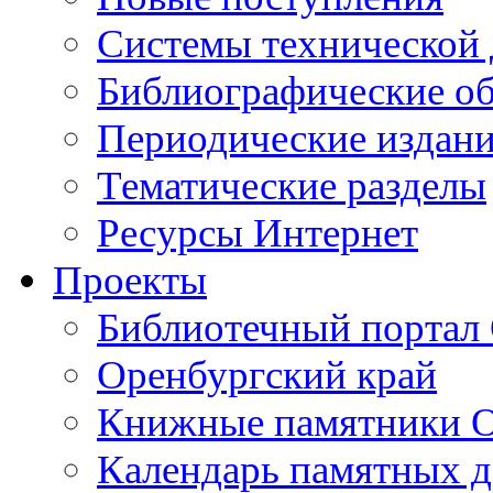
Cистемы технической
Библиографические о
Периодические издан
Тематические разделы
Ресурсы Интернет
Проекты
Библиотечный портал 
Оренбургский край
Книжные памятники О
Календарь памятных д