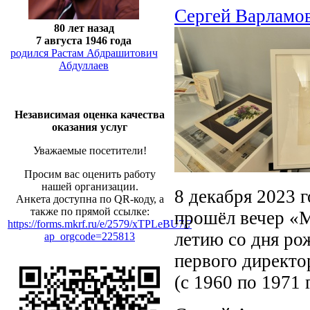
Сергей Варламо
80 лет назад
7 августа 1946 года
родился Растам Абдрашитович
Абдуллаев
Независимая оценка качества
оказания услуг
Уважаемые посетители!
Просим вас оценить работу
нашей организации.
8 декабря 2023 
Анкета доступна по QR-коду, а
также по прямой ссылке:
прошёл вечер «
https://forms.mkrf.ru/e/2579/xTPLeBU7/?
летию со дня ро
ap_orgcode=225813
первого директо
(с 1960 по 1971 г