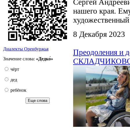
Сергей Андрееви
нашего края. Ему
художественный 
8 Декабря 2023
Диалекты Оренбуржья
Преодоления и 
Значение слова:
«Дедко́»
СКЛАДЧИКОВ
чёрт
дед
ребёнок
Еще слова