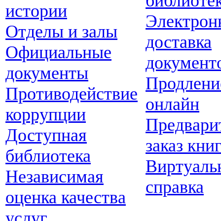
библиоте
истории
Электрон
Отделы и залы
доставка
Официальные
документ
документы
Продлени
Противодействие
онлайн
коррупции
Предвари
Доступная
заказ кни
библиотека
Виртуаль
Независимая
справка
оценка качества
услуг