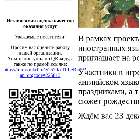
Независимая оценка качества
оказания услуг
В рамках проект
Уважаемые посетители!
иностранных язы
Просим вас оценить работу
нашей организации.
приглашает на р
Анкета доступна по QR-коду, а
также по прямой ссылке:
https://forms.mkrf.ru/e/2579/xTPLeBU7/?
Участники в игр
ap_orgcode=225813
английском язык
праздниками, а 
сюжет рождестве
Ждём вас 23 де