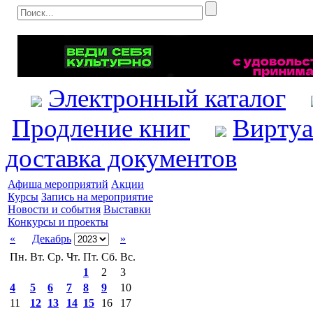
Электронный каталог
Продление книг
Виртуа
доставка документов
Афиша мероприятий
Акции
Курсы
Запись на мероприятие
Новости и события
Выставки
Конкурсы и проекты
«
Декабрь
»
Пн.
Вт.
Ср.
Чт.
Пт.
Сб.
Вс.
1
2
3
4
5
6
7
8
9
10
11
12
13
14
15
16
17