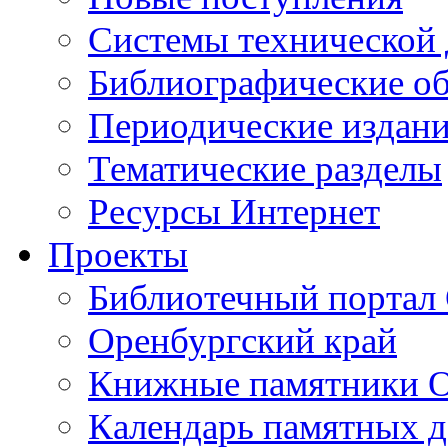
Cистемы технической
Библиографические о
Периодические издан
Тематические разделы
Ресурсы Интернет
Проекты
Библиотечный портал 
Оренбургский край
Книжные памятники О
Календарь памятных д