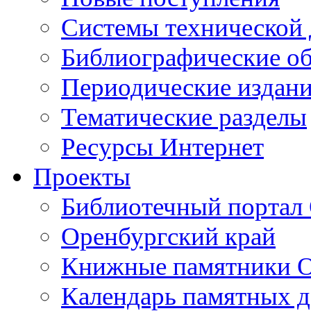
Cистемы технической
Библиографические о
Периодические издан
Тематические разделы
Ресурсы Интернет
Проекты
Библиотечный портал 
Оренбургский край
Книжные памятники О
Календарь памятных д