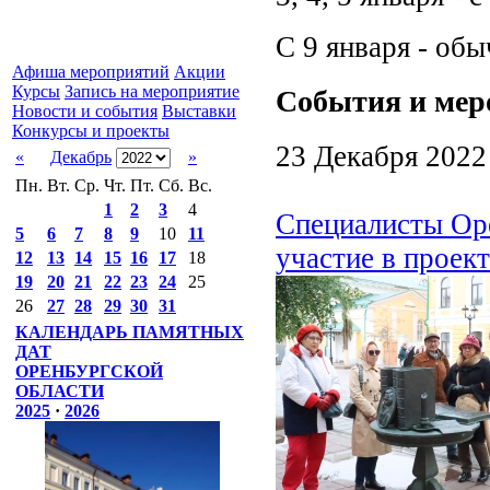
С 9 января - об
Афиша мероприятий
Акции
Курсы
Запись на мероприятие
События и мер
Новости и события
Выставки
Конкурсы и проекты
23 Декабря 2022
«
Декабрь
»
Пн.
Вт.
Ср.
Чт.
Пт.
Сб.
Вс.
1
2
3
4
Специалисты Оре
5
6
7
8
9
10
11
участие в проек
12
13
14
15
16
17
18
19
20
21
22
23
24
25
26
27
28
29
30
31
КАЛЕНДАРЬ ПАМЯТНЫХ
ДАТ
ОРЕНБУРГСКОЙ
ОБЛАСТИ
2025
·
2026