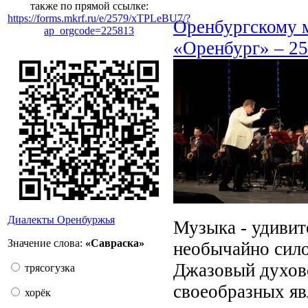
также по прямой ссылке:
https://forms.mkrf.ru/e/2579/xTPLeBU7/?
Оренбургскому 
ap_orgcode=225813
«Оренбург» – 25
Диалекты Оренбуржья
Музыка - удивит
Значение слова:
«Савраска»
необычайно сило
Джазовый духово
трясогузка
своеобразных яв
хорёк