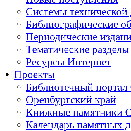
Cистемы технической
Библиографические о
Периодические издан
Тематические разделы
Ресурсы Интернет
Проекты
Библиотечный портал 
Оренбургский край
Книжные памятники О
Календарь памятных д