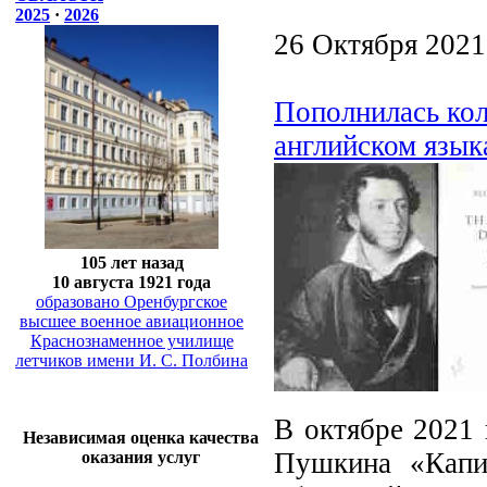
2025
·
2026
26 Октября 2021
Пополнилась кол
английском язык
105 лет назад
10 августа 1921 года
образовано Оренбургское
высшее военное авиационное
Краснознаменное училище
летчиков имени И. С. Полбина
В октябре 2021 
Независимая оценка качества
Пушкина «Капит
оказания услуг