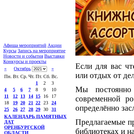
Афиша мероприятий
Акции
Курсы
Запись на мероприятие
Новости и события
Выставки
Конкурсы и проекты
Если для вас чт
«
Октябрь
»
или отдых от де
Пн.
Вт.
Ср.
Чт.
Пт.
Сб.
Вс.
1
2
3
Мы постоянно
4
5
6
7
8
9
10
11
12
13
14
15
16
17
современной ро
18
19
20
21
22
23
24
определённо зас
25
26
27
28
29
30
31
КАЛЕНДАРЬ ПАМЯТНЫХ
Предлагаемые пр
ДАТ
ОРЕНБУРГСКОЙ
библиотеках и н
ОБЛАСТИ