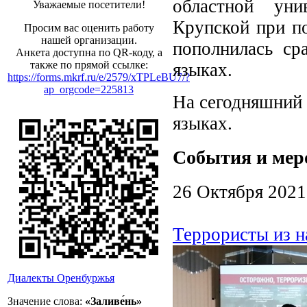
областной уни
Уважаемые посетители!
Крупской при по
Просим вас оценить работу
нашей организации.
пополнилась ср
Анкета доступна по QR-коду, а
также по прямой ссылке:
языках.
https://forms.mkrf.ru/e/2579/xTPLeBU7/?
ap_orgcode=225813
На сегодняшний 
языках.
События и мер
26 Октября 2021
Террористы из н
Диалекты Оренбуржья
Значение слова:
«Заливе́нь»