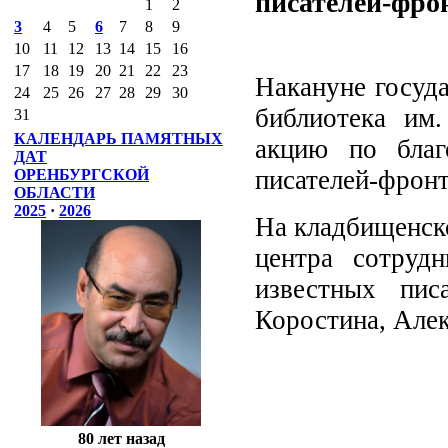
писателей-фро
1
2
3
4
5
6
7
8
9
10
11
12
13
14
15
16
17
18
19
20
21
22
23
Накануне госуда
24
25
26
27
28
29
30
библиотека им
31
КАЛЕНДАРЬ ПАМЯТНЫХ
акцию по благ
ДАТ
писателей-фронт
ОРЕНБУРГСКОЙ
ОБЛАСТИ
2025
·
2026
На кладбищенск
центра сотруд
известных пис
Коростина, Алек
80 лет назад