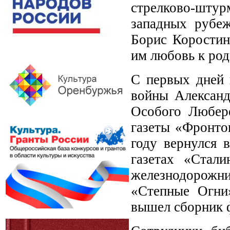
стрелково-штур
западных рубеж
Борис Коростин
им любовь к ро
С первых дней 
войны Александ
Особого Любере
газеты «Фронто
году вернулся 
газетах «Стали
железнодорожн
«Степные Огни
вышел сборник 