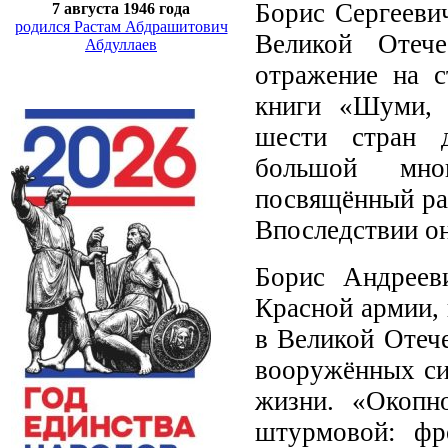
Борис Сергеевич
7 августа 1946 года
родился Растам Абдрашитович
Великой Отеч
Абдуллаев
отражение на с
книги «Шуми, 
шести стран д
большой мно
посвящённый ра
Впоследствии он
Борис Андреев
Красной армии, 
в Великой Отече
вооружённых си
жизни. «Окопно
штурмовой: фр