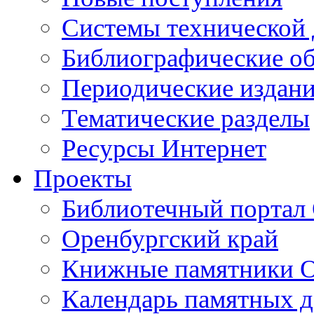
Cистемы технической
Библиографические о
Периодические издан
Тематические разделы
Ресурсы Интернет
Проекты
Библиотечный портал 
Оренбургский край
Книжные памятники О
Календарь памятных д