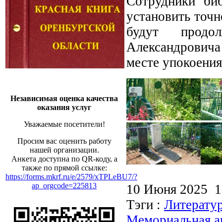
Сотрудники биб
установить точн
будут продол
Александровича
месте упокоения
Независимая оценка качества
оказания услуг
Уважаемые посетители!
Просим вас оценить работу
нашей организации.
Анкета доступна по QR-коду, а
также по прямой ссылке:
https://forms.mkrf.ru/e/2579/xTPLeBU7/?
ap_orgcode=225813
10 Июня 2025 
Тэги :
Литератур
Мемориальная а