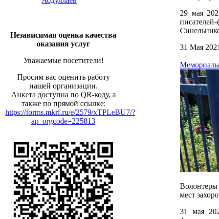
Абдуллаев
29 мая 20
писателей
Синельнико
Независимая оценка качества
оказания услуг
31 Мая 202
Уважаемые посетители!
Мемориальн
Просим вас оценить работу
нашей организации.
Анкета доступна по QR-коду, а
также по прямой ссылке:
https://forms.mkrf.ru/e/2579/xTPLeBU7/?
ap_orgcode=225813
Волонтеры 
мест захор
31 мая 20