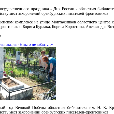
осударственного праздника - Дня России - областная библио
йству мест захоронений оренбургских писателей-фронтовиков.
енском комплексе на улице Монтажников областного центра с
фронтовиков Бориса Бурлака, Бориса Коростина, Александра Воз
5
ая акция «Никто не забыт…»
ый год Великой Победы областная библиотека им. Н. К. К
йству мест захоронений оренбургских писателей-фронтовиков.