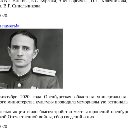
в В.Г. Альтова, Б.С. Бурлака, А.М. Горбачева, П.П. Ключникова
, В.Г. Синельникова.
2020
а память!»
е-октябре 2020 года Оренбургская областная универсальна
ого министерства культуры проводила мемориальную региональ
елью акции стало благоустройство мест захоронений оренбур
кой Отечественной войны, сбор сведений о них.
2020