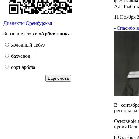
фронтовико
А.Г. Рыбина
11 Ноября 
Диалекты Оренбуржья
«Спасибо з
Значение слова:
«Арбузя́тник»
холодный арбуз
бахчевод
сорт арбуза
Еще слова
В сентябр
региональн
Основной ц
время Вели
8 Октября 