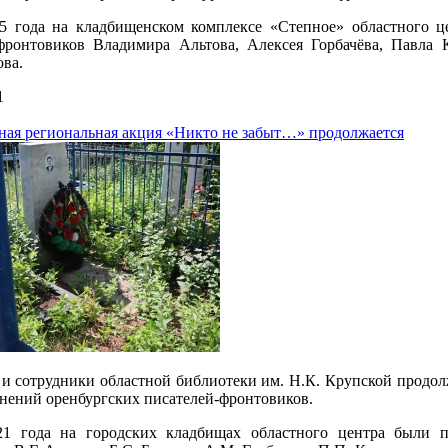
25 года на кладбищенском комплексе «Степное» областного 
-фронтовиков Владимира Альтова, Алексея Горбачёва, Павла
ва.
1
ая региональная акция «Никто не забыт…» продолжается
и сотрудники областной библиотеки им. Н.К. Крупской продо
онений оренбургских писателей-фронтовиков.
21 года на городских кладбищах областного центра были п