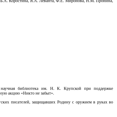
, Б.А. Коростина, Я.А. Леванта, Ф.Е. Миронова, Н.М. Пронина,
я научная библиотека им. Н. К. Крупской при поддержке
ную акцию «Никто не забыт».
гских писателей, защищавших Родину с оружием в руках во