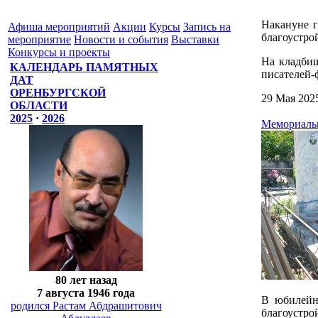
Накануне г
Афиша мероприятий
Акции
Курсы
Запись на
благоустро
мероприятие
Новости и события
Выставки
Конкурсы и проекты
На кладбищ
КАЛЕНДАРЬ ПАМЯТНЫХ
писателей-
ДАТ
ОРЕНБУРГСКОЙ
29 Мая 202
ОБЛАСТИ
2025
·
2026
Мемориальн
80 лет назад
7 августа 1946 года
В юбилейн
родился Растам Абдрашитович
благоустро