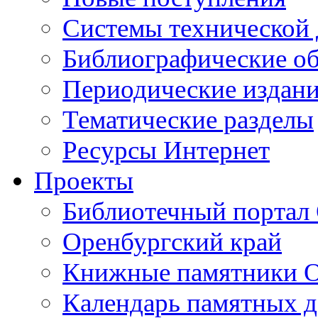
Cистемы технической
Библиографические о
Периодические издан
Тематические разделы
Ресурсы Интернет
Проекты
Библиотечный портал 
Оренбургский край
Книжные памятники О
Календарь памятных д