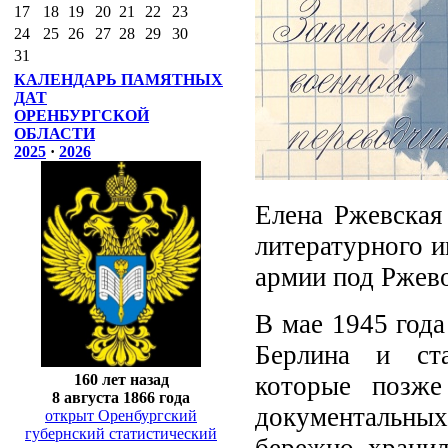
17
18
19
20
21
22
23
24
25
26
27
28
29
30
31
КАЛЕНДАРЬ ПАМЯТНЫХ
ДАТ
ОРЕНБУРГСКОЙ
ОБЛАСТИ
2025
·
2026
Елена Ржевская
литературного и
армии под Ржево
В мае 1945 года
Берлина и ста
которые позже
160 лет назад
8 августа 1866 года
документальных
открыт Оренбургский
губернский статистический
бережно хранил