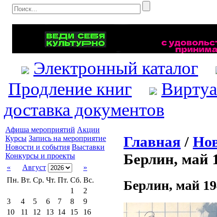
Электронный каталог
Продление книг
Виртуа
доставка документов
Афиша мероприятий
Акции
Главная
/
Нов
Курсы
Запись на мероприятие
Новости и события
Выставки
Берлин, май 
Конкурсы и проекты
«
Август
»
Пн.
Вт.
Ср.
Чт.
Пт.
Сб.
Вс.
Берлин, май 19
1
2
3
4
5
6
7
8
9
10
11
12
13
14
15
16