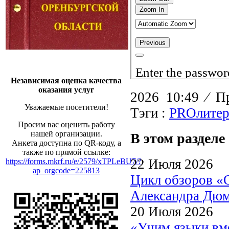
Независимая оценка качества
оказания услуг
2026 10:49
⁄
Пр
Уважаемые посетители!
Тэги :
PROлитер
Просим вас оценить работу
нашей организации.
В этом разделе
Анкета доступна по QR-коду, а
также по прямой ссылке:
22 Июля 2026
https://forms.mkrf.ru/e/2579/xTPLeBU7/?
ap_orgcode=225813
Цикл обзоров «
Александра Дю
20 Июля 2026
«Учим языки вме