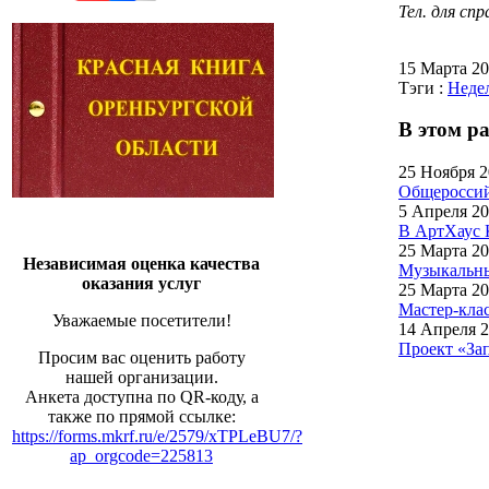
Тел. для сп
15 Марта 2
Тэги :
Недел
В этом ра
25 Ноября 
Общеросси
5 Апреля 2
В АртХаус 
25 Марта 2
Независимая оценка качества
Музыкальны
оказания услуг
25 Марта 2
Мастер-кла
Уважаемые посетители!
14 Апреля 
Проект «За
Просим вас оценить работу
нашей организации.
Анкета доступна по QR-коду, а
также по прямой ссылке:
https://forms.mkrf.ru/e/2579/xTPLeBU7/?
ap_orgcode=225813