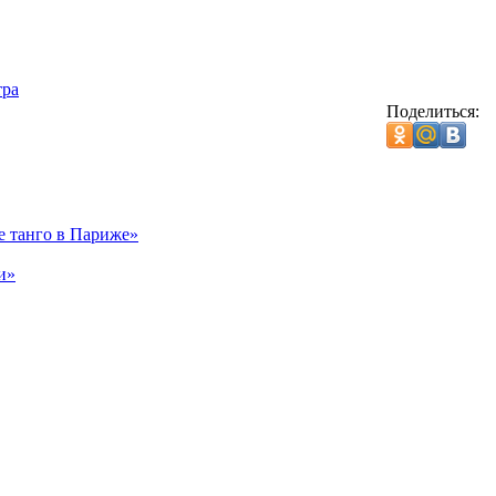
тра
Поделиться:
е танго в Париже»
и»