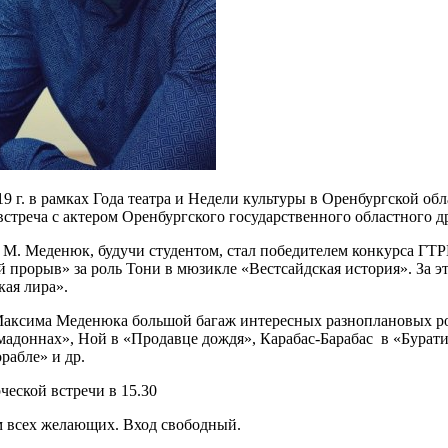
19 г. в рамках Года театра и Недели культуры в Оренбургской об
встреча с актером Оренбургского государственного областного 
у М. Меденюк, будучи студентом, стал победителем конкурса ГТ
 прорыв» за роль Тони в мюзикле «Вестсайдская история». За э
кая лира».
Максима Меденюка большой багаж интересных разноплановых рол
мадоннах», Ной в «Продавце дождя», Карабас-Барабас в «Бурати
рабле» и др.
ческой встречи в 15.30
 всех желающих. Вход свободный.