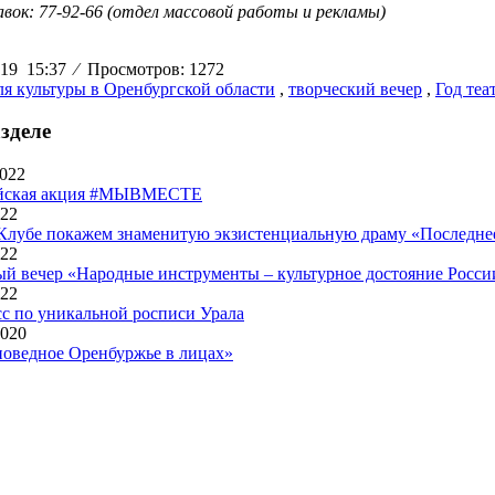
равок: 77-92-66 (отдел массовой работы и рекламы)
019 15:37
⁄
Просмотров: 1272
я культуры в Оренбургской области
,
творческий вечер
,
Год теа
зделе
2022
йская акция #МЫВМЕСТЕ
022
Клубе покажем знаменитую экзистенциальную драму «Последне
022
й вечер «Народные инструменты – культурное достояние Росси
022
сс по уникальной росписи Урала
2020
поведное Оренбуржье в лицах»