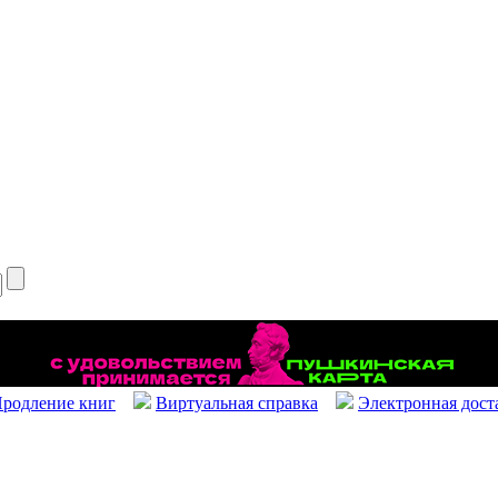
родление книг
Виртуальная справка
Электронная дост