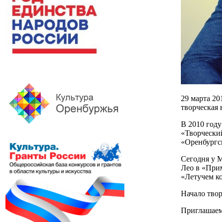
29 марта 20
творческая 
В 2010 год
«Творческий
«Оренбургс
Сегодня у 
Лео в «При
«Летучем ко
Начало твор
Приглашаем