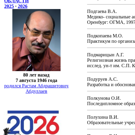
ОБЛАСТИ
2025
·
2026
Подгаева В.А.
Медико- социальные а
Оренбург: ОГМА, 1997
Подкопаева М.О.
Практикум по организ
Подмарицын А.Г.
Религиозная жизнь пра
исслед. ун-т им. С.П. К
80 лет назад
Подуруев А.С.
7 августа 1946 года
Разработка и обоснова
родился Растам Абдрашитович
Абдуллаев
Полкунова О.И.
Последипломное образо
Полухина В.И.
Образовательные учреж