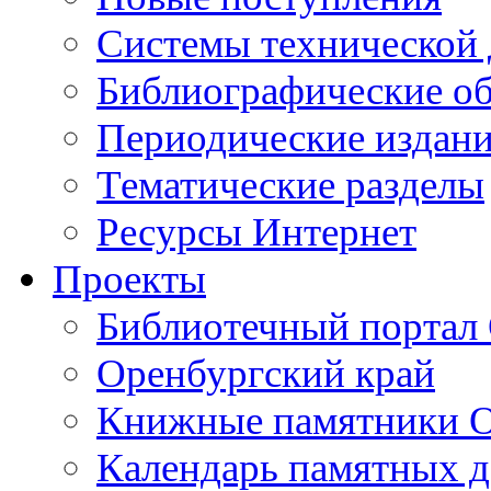
Cистемы технической
Библиографические о
Периодические издан
Тематические разделы
Ресурсы Интернет
Проекты
Библиотечный портал 
Оренбургский край
Книжные памятники О
Календарь памятных д