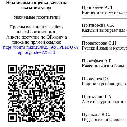
Независимая оценка качества
Припадчев А.Д.
оказания услуг
Концепция и методолог
Уважаемые посетители!
Притворова Л.А.
Просим вас оценить работу
Каждый выбирает для с
нашей организации.
Анкета доступна по QR-коду, а
также по прямой ссылке:
Проваторова О.Н.
https://forms.mkrf.ru/e/2579/xTPLeBU7/?
Русский язык и культур
ap_orgcode=225813
Прокофьев А.Б.
Качество жизни больн
Прокушев Ю.
Родина и революция в 
Проскурин Г.А.
Архитектурно-планиро
Пузикова В.С.
Педагогика и философи