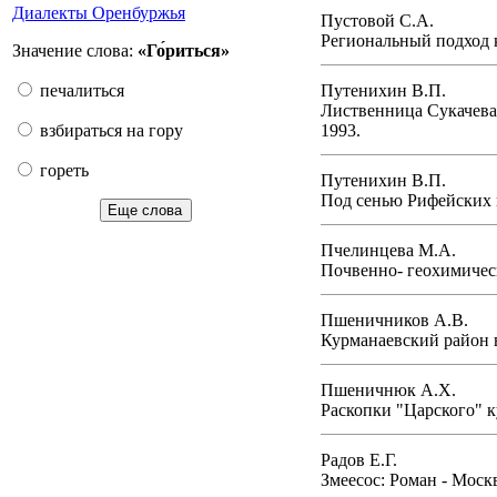
Диалекты Оренбуржья
Пустовой С.А.
Региональный подход к
Значение слова:
«Го́риться»
Путенихин В.П.
печалиться
Лиственница Сукачева 
1993.
взбираться на гору
гореть
Путенихин В.П.
Под сенью Рифейских г
Еще слова
Пчелинцева М.А.
Почвенно- геохимическ
Пшеничников А.В.
Курманаевский район в
Пшеничнюк А.Х.
Раскопки "Царского" к
Радов Е.Г.
Змеесос: Роман - Моск