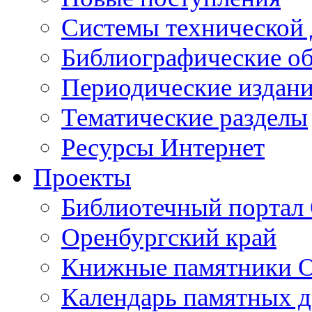
Cистемы технической
Библиографические о
Периодические издан
Тематические разделы
Ресурсы Интернет
Проекты
Библиотечный портал 
Оренбургский край
Книжные памятники О
Календарь памятных д