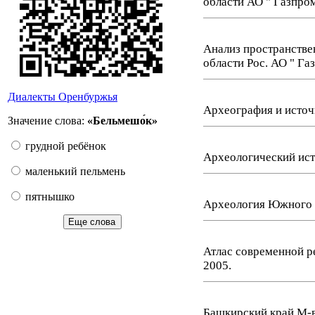
области АО " Газпром
Анализ пространстве
области Рос. АО " Га
Диалекты Оренбуржья
Археография и источ
Значение слова:
«Бельмешо́к»
грудной ребёнок
Археологический исто
маленький пельмень
пятнышко
Археология Южного У
Еще слова
Атлас современной ре
2005.
Башкирский край М-во