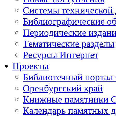
Cистемы технической
Библиографические о
Периодические издан
Тематические разделы
Ресурсы Интернет
Проекты
Библиотечный портал 
Оренбургский край
Книжные памятники О
Календарь памятных д