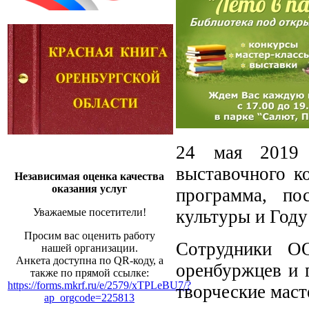
24 мая 2019 
выставочного к
Независимая оценка качества
оказания услуг
программа, по
культуры и Году
Уважаемые посетители!
Просим вас оценить работу
Сотрудники О
нашей организации.
Анкета доступна по QR-коду, а
оренбуржцев и 
также по прямой ссылке:
https://forms.mkrf.ru/e/2579/xTPLeBU7/?
творческие маст
ap_orgcode=225813