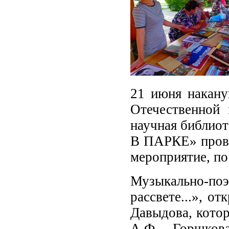
21 июня накану
Отечественной 
научная библиот
В ПАРКЕ» прове
мероприятие, по
Музыкально-по
рассвете...», о
Давыдова, котор
А.Ф. Горшков