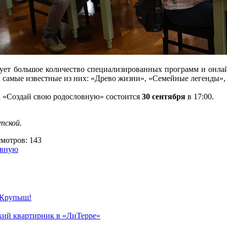
ует большое количество специализированных программ и онлай
 самые известные из них: «Древо жизни», «Семейные легенды», 
 «Создай свою родословную» состоится
30 сентября
в 17:00.
пской.
отров: 143
овную
 Крупыш!
ский квартирник в «ЛиТерре»