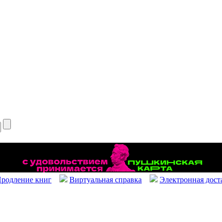
родление книг
Виртуальная справка
Электронная дост