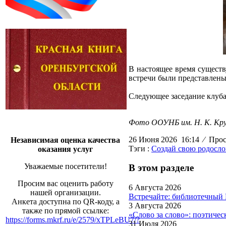
В настоящее время существ
встречи были представлены
Следующее заседание клуба
Фото ООУНБ им. Н. К. Кру
26 Июня 2026 16:14
⁄
Просм
Независимая оценка качества
Тэги :
Создай свою родосл
оказания услуг
Уважаемые посетители!
В этом разделе
Просим вас оценить работу
6 Августа 2026
нашей организации.
Встречайте: библиотечный
Анкета доступна по QR-коду, а
3 Августа 2026
также по прямой ссылке:
«Слово за слово»: поэтиче
https://forms.mkrf.ru/e/2579/xTPLeBU7/?
31 Июля 2026