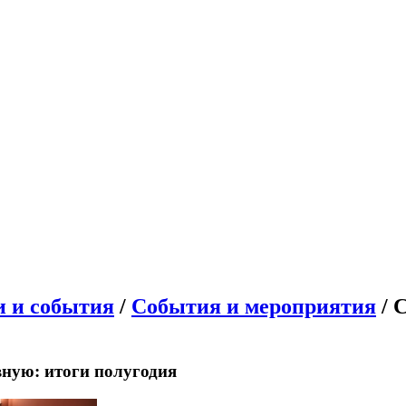
и и события
/
События и мероприятия
/ 
вную: итоги полугодия