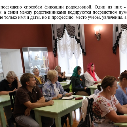
посвящено способам фиксации родословной. Один из них - 
м, а связи между родственниками кодируются посредством нум
не только имя и даты, но и профессию, место учёбы, увлечения,