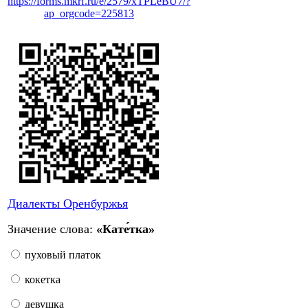
https://forms.mkrf.ru/e/2579/xTPLeBU7/?
ap_orgcode=225813
Диалекты Оренбуржья
Значение слова:
«Кате́тка»
пуховый платок
кокетка
девушка