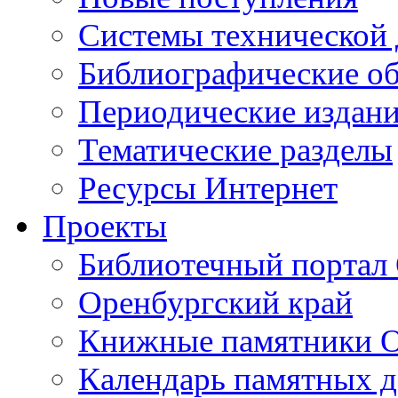
Cистемы технической
Библиографические о
Периодические издан
Тематические разделы
Ресурсы Интернет
Проекты
Библиотечный портал 
Оренбургский край
Книжные памятники О
Календарь памятных д