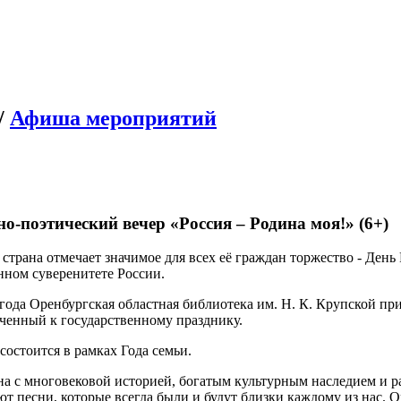
/
Афиша мероприятий
-поэтический вечер «Россия – Родина моя!» (6+)
страна отмечает значимое для всех её граждан торжество - День
нном суверенитете России.
года Оренбургская областная библиотека им. Н. К. Крупской пр
оченный к государственному празднику.
остоится в рамках Года семьи.
ана с многовековой историей, богатым культурным наследием и 
ют песни, которые всегда были и будут близки каждому из нас.