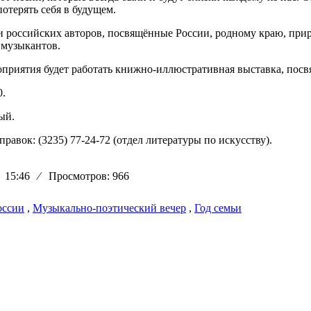
отерять себя в будущем.
 российских авторов, посвящённые России, родному краю, приро
 музыкантов.
оприятия будет работать книжно-иллюстративная выставка, пос
0.
ый.
правок: (3235) 77-24-72 (отдел литературы по искусству).
4 15:46
⁄
Просмотров: 966
оссии
,
Музыкально-поэтический вечер
,
Год семьи