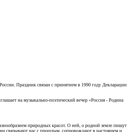
 России. Праздник связан с принятием в 1990 году Декларации
иглашает на музыкально-поэтический вечер «Россия - Родина
разнообразием природных красот. О ней, о родной земле пишут
 Они связывают нас с прошлым, сопровождают в настоящем и