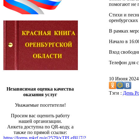
помогают не п
Стихи и песни
оренбургских
В рамках мер
Начало в 16:0
Вход свободн
Телефон для с
10 Июня 202
Независимая оценка качества
Тэги :
День Р
оказания услуг
Уважаемые посетители!
Просим вас оценить работу
нашей организации.
Анкета доступна по QR-коду, а
также по прямой ссылке:
https://forms.mkrf.ru/e/2579/xTPLeBU7/?