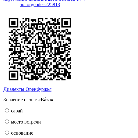
ap_orgcode=225813
Диалекты Оренбуржья
Значение слова:
«Ба́за»
сарай
место встречи
основание