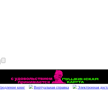
родление книг
Виртуальная справка
Электронная дост