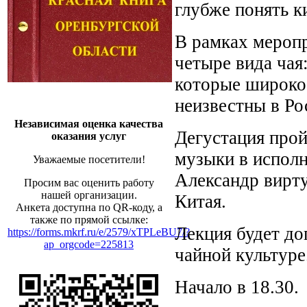
глубже понять к
В рамках мероп
четыре вида чая
которые широко 
неизвестны в Ро
Независимая оценка качества
Дегустация про
оказания услуг
музыки в исполн
Уважаемые посетители!
Александр вирту
Просим вас оценить работу
нашей организации.
Китая.
Анкета доступна по QR-коду, а
также по прямой ссылке:
Лекция будет до
https://forms.mkrf.ru/e/2579/xTPLeBU7/?
ap_orgcode=225813
чайной культуре
Начало в 18.30.