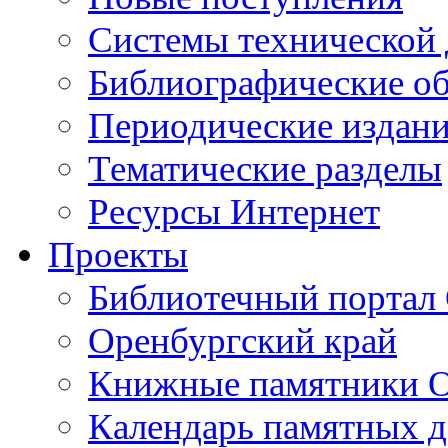
Cистемы технической
Библиографические о
Периодические издан
Тематические разделы
Ресурсы Интернет
Проекты
Библиотечный портал 
Оренбургский край
Книжные памятники О
Календарь памятных д