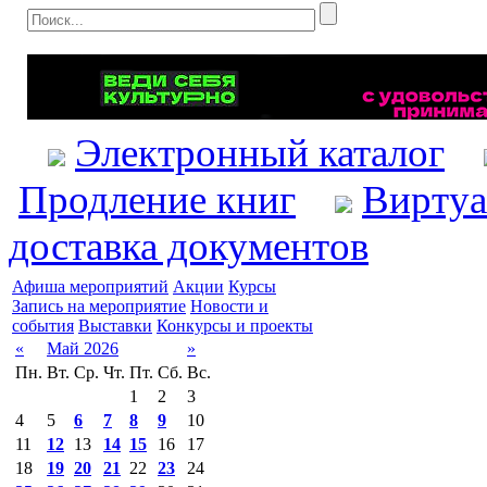
Электронный каталог
Продление книг
Виртуа
доставка документов
Афиша мероприятий
Акции
Курсы
Запись на мероприятие
Новости и
события
Выставки
Конкурсы и проекты
«
Май 2026
»
Пн.
Вт.
Ср.
Чт.
Пт.
Сб.
Вс.
1
2
3
4
5
6
7
8
9
10
11
12
13
14
15
16
17
18
19
20
21
22
23
24