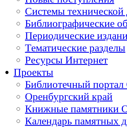
Cистемы технической
Библиографические о
Периодические издан
Тематические разделы
Ресурсы Интернет
Проекты
Библиотечный портал 
Оренбургский край
Книжные памятники О
Календарь памятных д