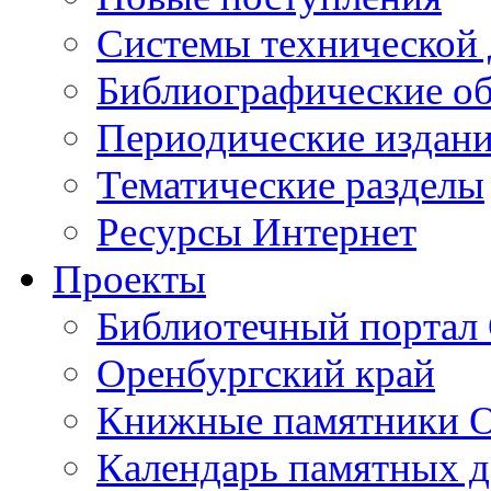
Cистемы технической
Библиографические о
Периодические издан
Тематические разделы
Ресурсы Интернет
Проекты
Библиотечный портал 
Оренбургский край
Книжные памятники О
Календарь памятных д