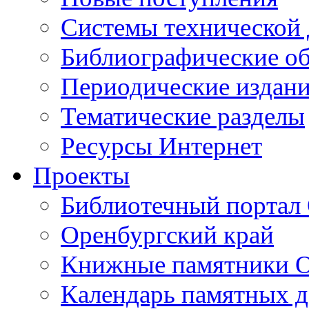
Cистемы технической
Библиографические о
Периодические издан
Тематические разделы
Ресурсы Интернет
Проекты
Библиотечный портал 
Оренбургский край
Книжные памятники О
Календарь памятных д