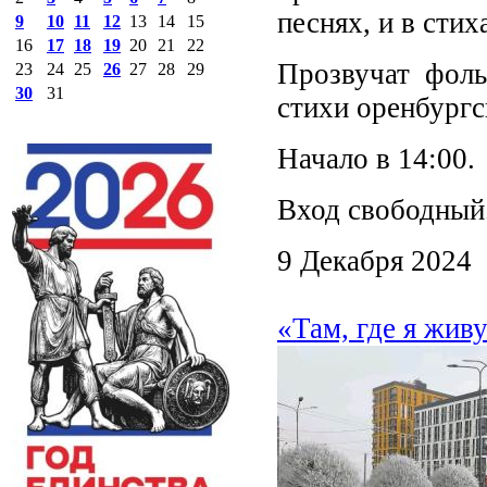
песнях, и в стих
9
10
11
12
13
14
15
16
17
18
19
20
21
22
Прозвучат фоль
23
24
25
26
27
28
29
30
31
стихи оренбург
Начало в 14:00.
Вход свободный
9 Декабря 2024
«Там, где я жи