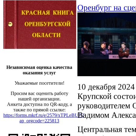
Оренбург на сце
Независимая оценка качества
оказания услуг
Уважаемые посетители!
10 декабря 2024 
Просим вас оценить работу
Крупской состои
нашей организации.
руководителем О
Анкета доступна по QR-коду, а
также по прямой ссылке:
Вадимом Алекс
https://forms.mkrf.ru/e/2579/xTPLeBU7/?
ap_orgcode=225813
Центральная тем