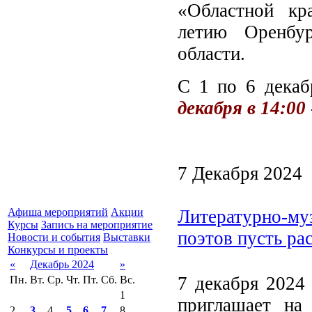
«Областной кр
летию Оренбур
области.
С 1 по 6 декаб
декабря в 14:00
7 Декабря 2024
Афиша мероприятий
Акции
Литературно-муз
Курсы
Запись на мероприятие
поэтов пусть ра
Новости и события
Выставки
Конкурсы и проекты
«
Декабрь 2024
»
7 декабря 2024 
Пн.
Вт.
Ср.
Чт.
Пт.
Сб.
Вс.
1
приглашает на
2
3
4
5
6
7
8