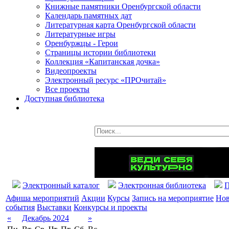
Книжные памятники Оренбургской области
Календарь памятных дат
Литературная карта Оренбургской области
Литературные игры
Оренбуржцы - Герои
Страницы истории библиотеки
Коллекция «Капитанская дочка»
Видеопроекты
Электронный ресурс «ПРОчитай»
Все проекты
Доступная библиотека
Электронный каталог
Электронная библиотека
П
Афиша мероприятий
Акции
Курсы
Запись на мероприятие
Нов
события
Выставки
Конкурсы и проекты
«
Декабрь 2024
»