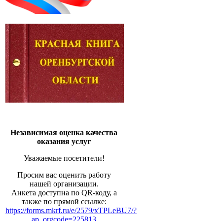
Независимая оценка качества
оказания услуг
Уважаемые посетители!
Просим вас оценить работу
нашей организации.
Анкета доступна по QR-коду, а
также по прямой ссылке:
https://forms.mkrf.ru/e/2579/xTPLeBU7/?
ap_orgcode=225813