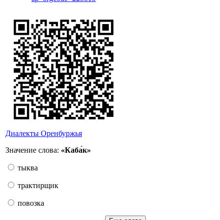
Диалекты Оренбуржья
Значение слова:
«Каба́к»
тыква
трактирщик
повозка