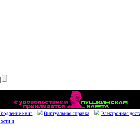
родление книг
Виртуальная справка
Электронная дост
ости и