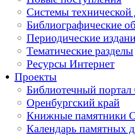
Cистемы технической
Библиографические о
Периодические издан
Тематические разделы
Ресурсы Интернет
Проекты
Библиотечный портал 
Оренбургский край
Книжные памятники О
Календарь памятных д