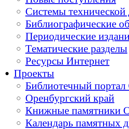
Cистемы технической
Библиографические о
Периодические издан
Тематические разделы
Ресурсы Интернет
Проекты
Библиотечный портал 
Оренбургский край
Книжные памятники О
Календарь памятных д