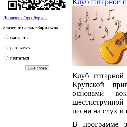
Клуб гитарной 
Диалекты Оренбуржья
Значение слова:
«Зори́ться»
смотреть
разоряться
прятаться
Еще слова
Клуб гитарной 
Крупской при
основами во
шестиструнной 
песни на слух и 
В программе з