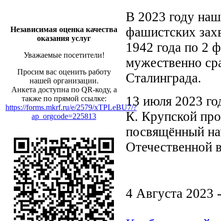
В 2023 году наш
фашистских захв
Независимая оценка качества
оказания услуг
1942 года по 2 
Уважаемые посетители!
мужественно ср
Просим вас оценить работу
Сталинграда.
нашей организации.
Анкета доступна по QR-коду, а
13 июля 2023 го
также по прямой ссылке:
https://forms.mkrf.ru/e/2579/xTPLeBU7/?
К. Крупской про
ap_orgcode=225813
посвящённый на
Отечественной 
4 Августа 2023 