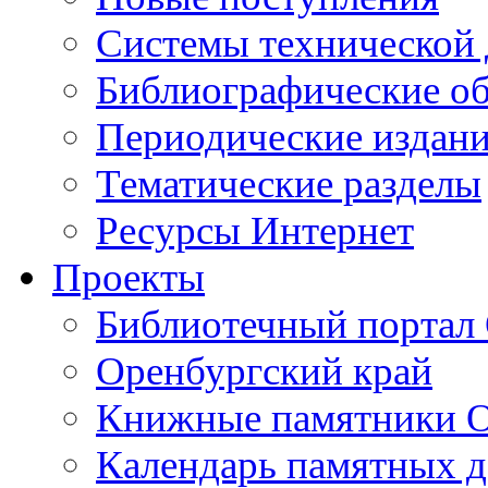
Cистемы технической
Библиографические о
Периодические издан
Тематические разделы
Ресурсы Интернет
Проекты
Библиотечный портал 
Оренбургский край
Книжные памятники О
Календарь памятных д