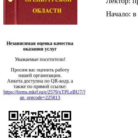
Лектор: п
Начало: в 
Независимая оценка качества
оказания услуг
Уважаемые посетители!
Просим вас оценить работу
нашей организации.
Анкета доступна по QR-коду, а
также по прямой ссылке:
https://forms.mkrf.ru/e/2579/xTPLeBU7/?
ap_orgcode=225813