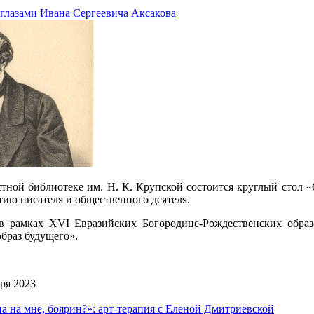
 глазами Ивана Сергеевича Аксакова
астной библиотеке им. Н. К. Крупской состоится круглый стол 
ию писателя и общественного деятеля.
в рамках ХVI Евразийских Богородице-Рождественских образо
образ будущего».
бря 2023
на на мне, бoярин?»: арт-терапия с Еленой Дмитриевской