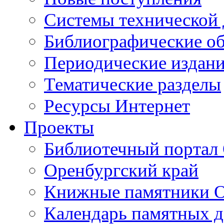
Cистемы технической
Библиографические о
Периодические издан
Тематические разделы
Ресурсы Интернет
Проекты
Библиотечный портал 
Оренбургский край
Книжные памятники О
Календарь памятных д