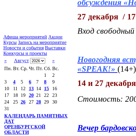
обсуждения «Н
27 декабря / 17
Вход свободный
Афиша мероприятий
Акции
Курсы
Запись на мероприятие
Новости и события
Выставки
Конкурсы и проекты
Новогодняя вст
«
Август
»
«SPEAK!»
(14+)
Пн.
Вт.
Ср.
Чт.
Пт.
Сб.
Вс.
1
2
14 и 27 декабря 
3
4
5
6
7
8
9
10
11
12
13
14
15
16
17
18
19
20
21
22
23
Стоимость: 20
24
25
26
27
28
29
30
31
КАЛЕНДАРЬ ПАМЯТНЫХ
ДАТ
Вечер бардовск
ОРЕНБУРГСКОЙ
ОБЛАСТИ