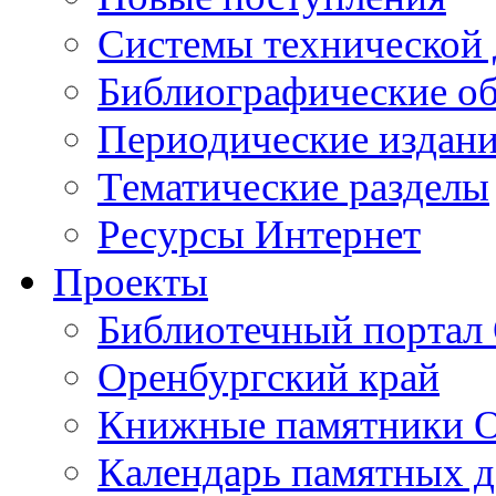
Cистемы технической
Библиографические о
Периодические издан
Тематические разделы
Ресурсы Интернет
Проекты
Библиотечный портал 
Оренбургский край
Книжные памятники О
Календарь памятных д