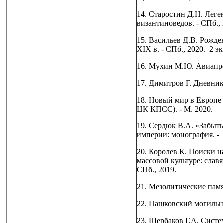
14. Старостин Д.Н. Леге
византиноведов. - СПб., 2
15. Васильев Д.В. Рожде
XIX в. - СПб., 2020. 2 эк
16. Мухин М.Ю. Авиапром
17. Димитров Г. Дневник 
18. Новый мир в Европе
ЦК КПСС). - М, 2020.
19. Сердюк В.А. «Забыт
империи: монография. - 
20. Королев К. Поиски н
массовой культуре: слав
СПб., 2019.
21. Мезолитические памя
22. Пашковский могильник
23. Щербаков Г.А. Сист