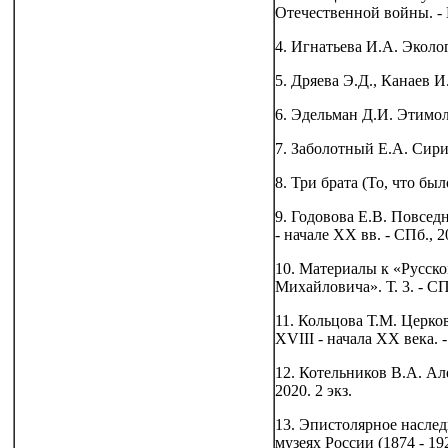
Отечественной войны. - 
4. Игнатьева И.А. Эколог
5. Дряева Э.Д., Канаев И.
6. Эдельман Д.И. Этимол
7. Заболотный Е.А. Сири
8. Три брата (То, что было
9. Годовова Е.В. Повсед
- начале ХХ вв. - СПб., 20
10. Материалы к «Русск
Михайловича». Т. 3. - СПб
11. Кольцова Т.М. Церк
XVIII - начала ХХ века. -
12. Котельников В.А. Ал
2020. 2 экз.
13. Эпистолярное наслед
музеях России (1874 - 1924