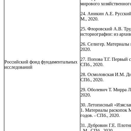
мирового хозяйственного 
24. Аникин А.Е. Русский
М., 2020.
25. Флоровский А.В. Тр
историографии: из архивн
26. Селигер. Материалы п
2020.
27. Попова Т.Г. Первый 
Российский фонд фундаментальных
СПб., 2020.
исследований
28. Осмоловская И.М. Ди
СПб., 2020.
29. Оболевич Т. Мирра Л
2020.
30. Летописный «Изяслав
1. Материалы раскопок М
годов. - СПб., 2020.
31. Дубровин Г.Е. Плот
- М., СПб., 2020.