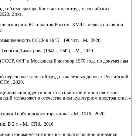
нда об императоре Константине в трудах российских
020. 2 экз.
ние империи. Юго-восток России: XVIII - первая половина
з.
ышленность СССР в 1945 - 1964 гг. - М., 2020.
Георгия Димитрова (1941 - 1945). - М., 2020.
 (СССР, ФРГ и Московский договор 1970 года по документам
ый персонал»: женский труд на железных дорогах Российской
СПб., 2020.
ациональной идентичности в советской и постсоветской
янский метасюжет в отечественном культурном пространстве. -
тники Горбуновского торфяника. - М., СПб., 2020.
. В 2 т. - М., СПб., 2016.
емные экономические кризисы в долгосрочной динамике