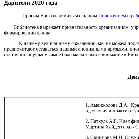
Дарители 2020 года
Просим Вас ознакомиться с нашим
Положением о работ
Библиотека выражает признательность организациям, учрежд
формировании фонда.
К нашему величайшему сожалению, мы не можем поблагодар
предпочитают оставаться нашими анонимными друзьями, иног
постоянно ощущаем самое благожелательное внимание к Библи
Дек
1. Аманжолова Д.А., Кра
идеология и практики упр
2. Паткуль А.Б. Идея ф
Мартина Хайдеггера. - С
3. Свинцова М.Н. Служб