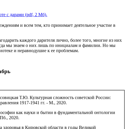
е с дарами (pdf, 2 Мб).
ениям и всем тем, кто принимает деятельное участие в
ить каждого дарителя лично, более того, многие из них
да мы знаем о них лишь по инициалам и фамилии. Но мы
отеке и неравнодушие к ее проблемам.
абрь
совицкая Т.Ю. Культурная сложность советской России:
авления 1917-1941 гг. - М., 2020.
илософии как науки и бытии в фундаментальной онтологии
Пб., 2020.
а здоровья в Кировской области в годы Великой