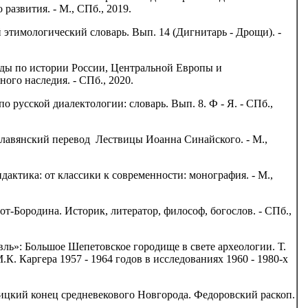
развития. - М., СПб., 2019.
 этимологический словарь. Вып. 14 (Дигнитарь - Дрощи). -
уды по истории России, Центральной Европы и
ого наследия. - СПб., 2020.
о русской диалектологии: словарь. Вып. 8. Ф - Я. - СПб.,
славянский перевод Лествицы Иоанна Синайского. - М.,
дактика: от классики к современности: монография. - М.,
от-Бородина. Историк, литератор, философ, богослов. - СПб.,
ль»: Большое Шепетовское городище в свете археологии. Т.
.К. Каргера 1957 - 1964 годов в исследованиях 1960 - 1980-х
ницкий конец средневекового Новгорода. Федоровский раскоп.